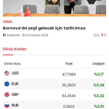
GENEL
Bornova’da yeşil gelecek için tarihi imza
SoleKinG
21 Haziran 2026
0
8
Döviz Kurları
Döviz Kuru
Fiyat
Değişim
USD
47,7089
%0,17
EUR
55,2603
%0,44
GBP
64,4545
%0,42
RUB
0,5833
%0,10