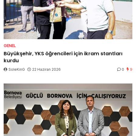
GENEL
Büyükşehir, YKS öğrencileri için ikram stantları
kurdu
SoleKinG
22 Haziran 2026
0
9