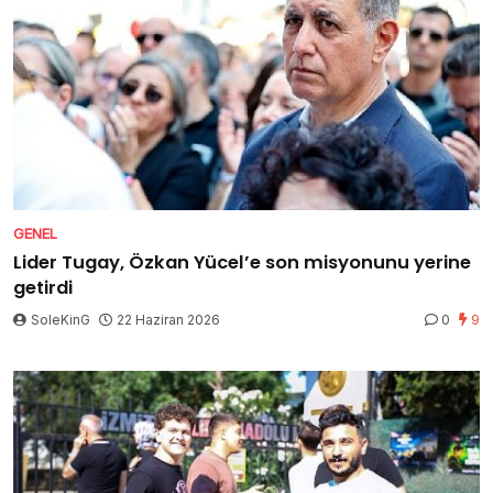
GENEL
Lider Tugay, Özkan Yücel’e son misyonunu yerine
getirdi
SoleKinG
22 Haziran 2026
0
9