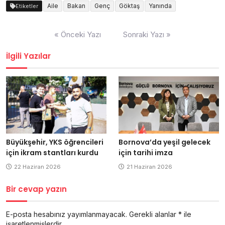
Aile
Bakan
Genç
Göktaş
Yanında
Etiketler
Yazı
« Önceki Yazı
Sonraki Yazı »
dolaşımı
İlgili Yazılar
Büyükşehir, YKS öğrencileri
Bornova’da yeşil gelecek
için ikram stantları kurdu
için tarihi imza
22 Haziran 2026
21 Haziran 2026
Bir cevap yazın
E-posta hesabınız yayımlanmayacak.
Gerekli alanlar
*
ile
işaretlenmişlerdir