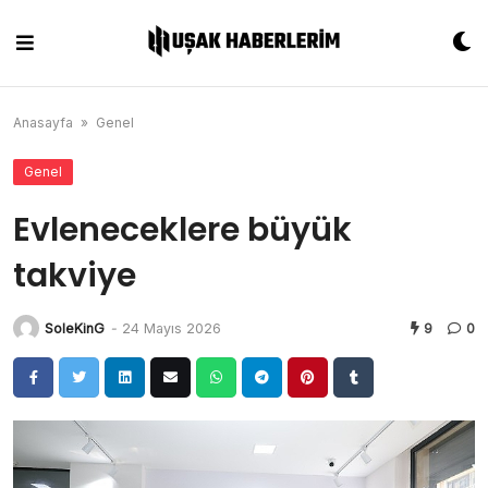
Skip
to
content
Anasayfa
»
Genel
Genel
Evleneceklere büyük
takviye
SoleKinG
-
24 Mayıs 2026
9
0