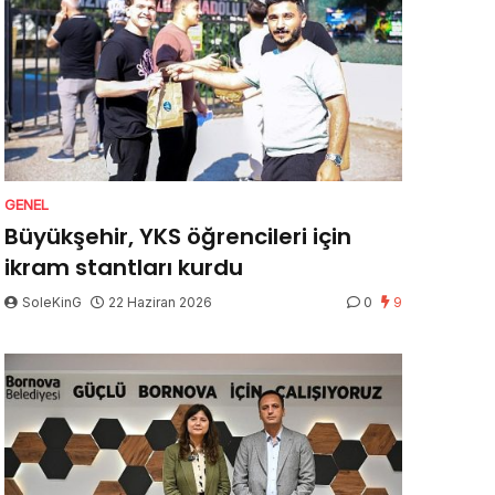
GENEL
Büyükşehir, YKS öğrencileri için
ikram stantları kurdu
SoleKinG
22 Haziran 2026
0
9