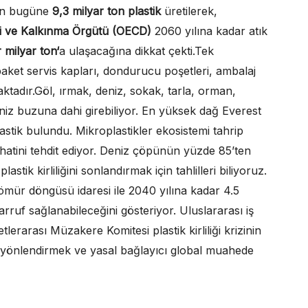
den bugüne
9,3 milyar ton plastik
üretilerek,
ği ve Kalkınma Örgütü (OECD)
2060 yılına kadar atık
r milyar ton‘
a ulaşacağına dikkat çekti.Tek
, paket servis kapları, dondurucu poşetleri, ambalaj
ktadır.Göl, ırmak, deniz, sokak, tarla, orman,
deniz buzuna dahi girebiliyor. En yüksek dağ Everest
astik bulundu. Mikroplastikler ekosistemi tahrip
hhatini tehdit ediyor. Deniz çöpünün yüzde 85’ten
lastik kirliliğini sonlandırmak için tahlilleri biliyoruz.
k ömür döngüsü idaresi ile 2040 yılına kadar 4.5
arruf sağlanabileceğini gösteriyor. Uluslararası iş
etlerarası Müzakere Komitesi plastik kirliliği krizinin
ı yönlendirmek ve yasal bağlayıcı global muahede
.