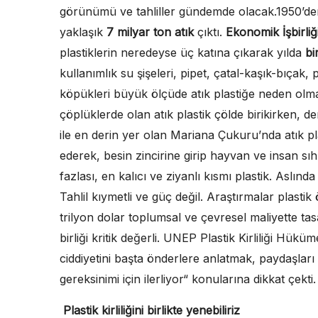
görünümü ve tahliller gündemde olacak.1950’
yaklaşık
7 milyar ton atık
çıktı.
Ekonomik İşbirli
plastiklerin neredeyse üç katına çıkarak yılda
bi
kullanımlık su şişeleri, pipet, çatal-kaşık-bıçak
köpükleri büyük ölçüde atık plastiğe neden olma
çöplüklerde olan atık plastik çölde birikirken, 
ile en derin yer olan Mariana Çukuru’nda atık pl
ederek, besin zincirine girip hayvan ve insan sı
fazlası, en kalıcı ve ziyanlı kısmı plastik. Aslında p
Tahlil kıymetli ve güç değil. Araştırmalar plasti
trilyon dolar toplumsal ve çevresel maliyette tas
birliği kritik değerli. UNEP Plastik Kirliliği Hüküm
ciddiyetini başta önderlere anlatmak, paydaşlar
gereksinimi için ilerliyor“ konularına dikkat çekti
Plastik kirliliğini birlikte yenebiliriz