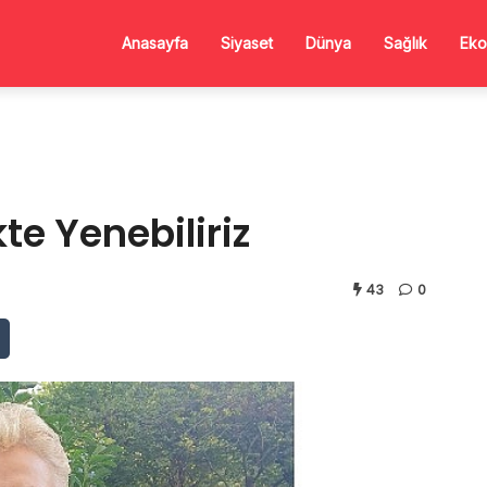
Anasayfa
Siyaset
Dünya
Sağlık
Eko
ikte Yenebiliriz
43
0