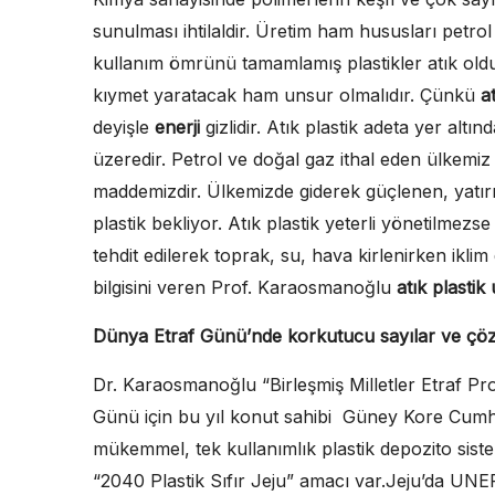
sunulması ihtilaldir. Üretim ham hususları petrol 
kullanım ömrünü tamamlamış plastikler atık oldu
kıymet yaratacak ham unsur olmalıdır. Çünkü
a
deyişle
enerji
gizlidir. Atık plastik adeta yer altın
üzeredir. Petrol ve doğal gaz ithal eden ülkemiz i
maddemizdir. Ülkemizde giderek güçlenen, yatırımc
plastik bekliyor. Atık plastik yeterli yönetilmez
tehdit edilerek toprak, su, hava kirlenirken iklim
bilgisini veren Prof. Karaosmanoğlu
atık plastik
Dünya Etraf Günü’nde korkutucu sayılar ve ç
Dr. Karaosmanoğlu “Birleşmiş Milletler Etraf 
Günü için bu yıl konut sahibi Güney Kore Cumhur
mükemmel, tek kullanımlık plastik depozito sist
“2040 Plastik Sıfır Jeju” amacı var.Jeju’da UNEP’