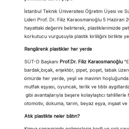
İstanbul Teknik Üniversitesi Öğretim Üyesi ve 
Lideri Prof. Dr. Filiz Karaosmanoğlu 5 Haziran 
hayattaki değerini belirterek, plastiklerimizde petr
korkutucu vurgusuyla plastik kirliliğini birlikte y
Rengârenk plastikler her yerde
SÜT-D Başkanı
Prof.Dr. Filiz Karaosmanoğlu
“En
bardak,bıçak, enjektör, pipet, poşet, tabak üze
ömürde her yerde, yeşil ve mavinin hoşluğunda
mutfak eşyası, oyuncak, terlik ve tıbbi aygıtlarda pl
gibi avantajlarıyla beşere kolaylaştıcı tahlillerle
otomotiv, dokuma, tarım, beyaz eşya, inşaat ve a
Atık plastikte neler bâtın?
Kimya sanayisinde polimerlerin keşfi ve çok sayı