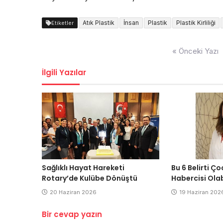
Atık Plastik
İnsan
Plastik
Plastik Kirliliği
Etiketler
Yazı
« Önceki Yazı
dolaşımı
İlgili Yazılar
Sağlıklı Hayat Hareketi
Bu 6 Belirti Ç
Rotary’de Kulübe Dönüştü
Habercisi Olab
20 Haziran 2026
19 Haziran 202
Bir cevap yazın