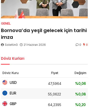
GENEL
Bornova’da yeşil gelecek için tarihi
imza
SoleKinG
21 Haziran 2026
0
8
Döviz Kurları
Döviz Kuru
Fiyat
Değişim
USD
47,5964
%0,06
EUR
55,0622
%0,08
GBP
64,2395
%0,20