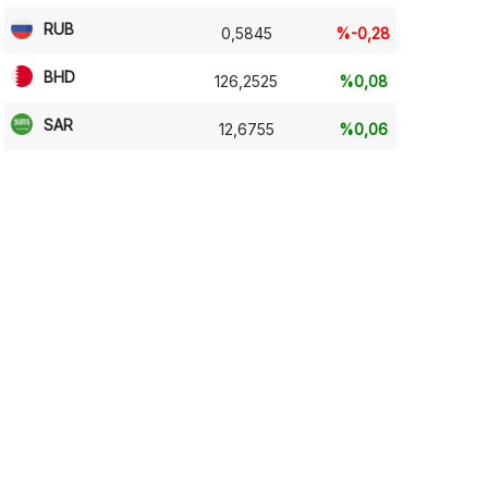
RUB
0,5845
%-0,28
BHD
126,2525
%0,08
SAR
12,6755
%0,06