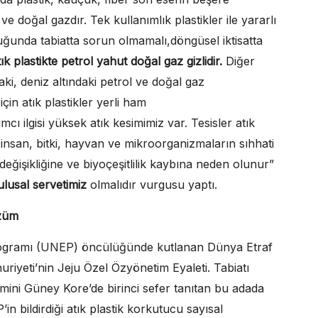
ve doğal gazdır. Tek kullanımlık plastikler ile yararlı
ğunda tabiatta sorun olmamalı,döngüsel iktisatta
tık plastikte petrol yahut doğal gaz gizlidir.
Diğer
daki, deniz altındaki petrol ve doğal gaz
çin atık plastikler yerli ham
ı ilgisi yüksek atık kesimimiz var. Tesisler atık
se insan, bitki, hayvan ve mikroorganizmaların sıhhati
 değişikliğine ve biyoçeşitlilik kaybına neden olunur”
 ulusal servetimiz
olmalıdır vurgusu yaptı.
özüm
Programı (UNEP) öncülüğünde kutlanan Dünya Etraf
iyeti’nin Jeju Özel Özyönetim Eyaleti. Tabiatı
emini Güney Kore’de birinci sefer tanıtan bu adada
in bildirdiği atık plastik korkutucu sayısal