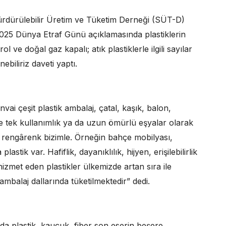
Sürdürülebilir Üretim ve Tüketim Derneği (SÜT-D)
2025 Dünya Etraf Günü açıklamasında plastiklerin
ol ve doğal gaz kapalı; atık plastiklerle ilgili sayılar
enebiliriz daveti yaptı.
vai çeşit plastik ambalaj, çatal, kaşık, balon,
re tek kullanımlık ya da uzun ömürlü eşyalar olarak
 rengârenk bizimle. Örneğin bahçe mobilyası,
astik var. Hafiflik, dayanıklılık, hijyen, erişilebilirlik
 hizmet eden plastikler ülkemizde artan sıra ile
mbalaj dallarında tüketilmektedir” dedi.
da plastik, kauçuk, fiber son eserin beşere