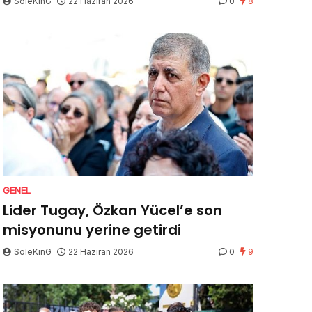
SoleKinG
22 Haziran 2026
0
8
GENEL
Lider Tugay, Özkan Yücel’e son
misyonunu yerine getirdi
SoleKinG
22 Haziran 2026
0
9