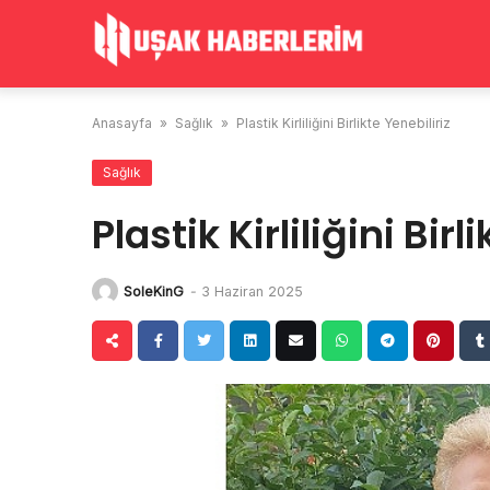
Skip
to
content
Anasayfa
»
Sağlık
»
Plastik Kirliliğini Birlikte Yenebiliriz
Sağlık
Plastik Kirliliğini Birl
SoleKinG
-
3 Haziran 2025