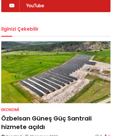
YouTube
İlginizi Çekebilir
EKONOMI
Özbelsan Güneş Güç Santrali
hizmete açıldı