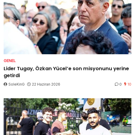
GENEL
Lider Tugay, Özkan Yücel’e son misyonunu yerine
getirdi
SoleKinG
22 Haziran 2026
0
10