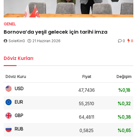
GENEL
Bornova’da yeşil gelecek için tarihi imza
SoleKinG
21 Haziran 2026
0
8
Döviz Kurları
Döviz Kuru
Fiyat
Değişim
USD
47,7436
%0,18
EUR
55,2510
%0,32
GBP
64,4811
%0,38
RUB
0,5825
%0,65