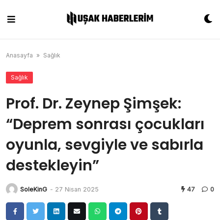
Skip
to
content
Anasayfa
»
Sağlık
Sağlık
Prof. Dr. Zeynep Şimşek:
“Deprem sonrası çocukları
oyunla, sevgiyle ve sabırla
destekleyin”
SoleKinG
-
27 Nisan 2025
47
0