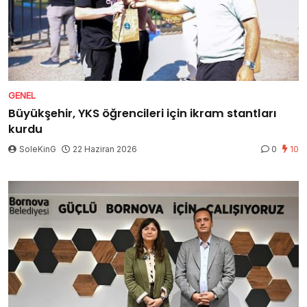
GENEL
Büyükşehir, YKS öğrencileri için ikram stantları
kurdu
SoleKinG
22 Haziran 2026
0
10