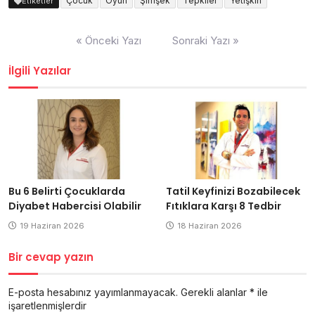
Çocuk
Oyun
Şimşek
Tepkiler
Yetişkin
Etiketler
Yazı
« Önceki Yazı
Sonraki Yazı »
dolaşımı
İlgili Yazılar
Bu 6 Belirti Çocuklarda
Tatil Keyfinizi Bozabilecek
Diyabet Habercisi Olabilir
Fıtıklara Karşı 8 Tedbir
19 Haziran 2026
18 Haziran 2026
Bir cevap yazın
E-posta hesabınız yayımlanmayacak.
Gerekli alanlar
*
ile
işaretlenmişlerdir