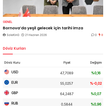
GENEL
Bornova’da yeşil gelecek için tarihi imza
SoleKinG
21 Haziran 2026
0
8
Döviz Kurları
Döviz Kuru
Fiyat
Değişim
USD
47,7089
%0,16
EUR
55,0257
%-0,02
GBP
64,2487
%0,07
RUB
0,5844
%0,96