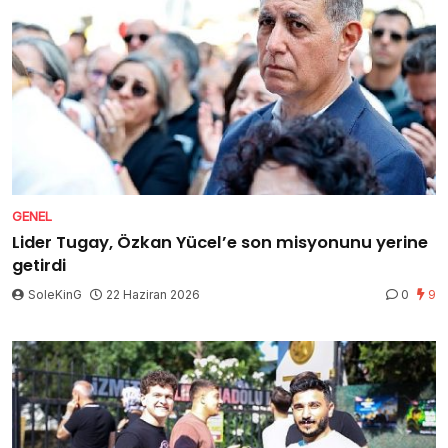
GENEL
Lider Tugay, Özkan Yücel’e son misyonunu yerine
getirdi
SoleKinG
22 Haziran 2026
0
9