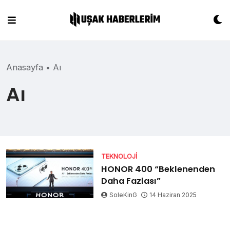
Skip
to
content
Anasayfa
•
Aı
Aı
TEKNOLOJI
HONOR 400 “Beklenenden
Daha Fazlası”
SoleKinG
14 Haziran 2025