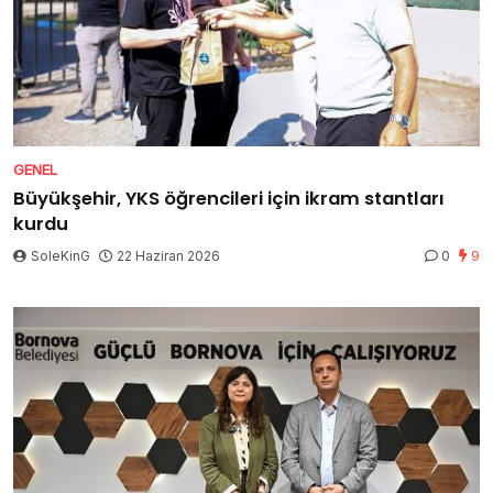
GENEL
Büyükşehir, YKS öğrencileri için ikram stantları
kurdu
SoleKinG
22 Haziran 2026
0
9