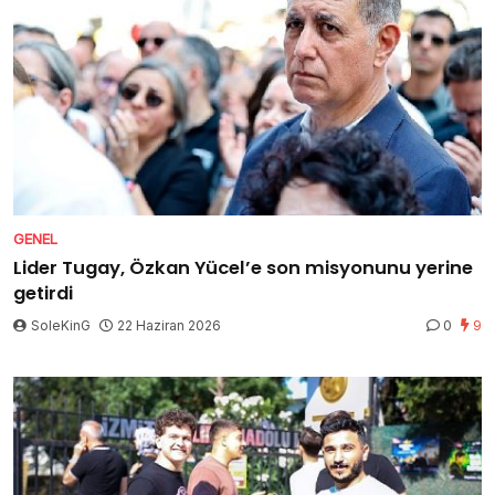
GENEL
Lider Tugay, Özkan Yücel’e son misyonunu yerine
getirdi
SoleKinG
22 Haziran 2026
0
9