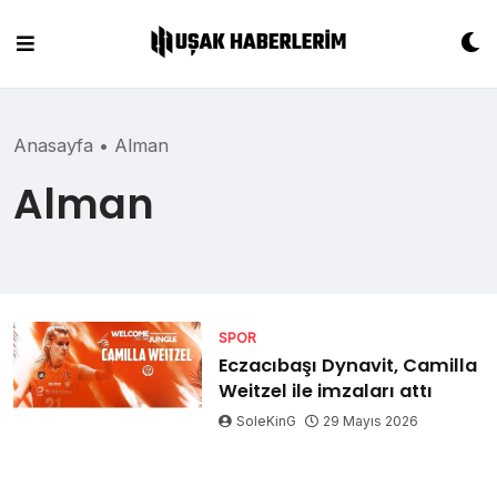
Skip
to
content
Anasayfa
•
Alman
Alman
SPOR
Eczacıbaşı Dynavit, Camilla
Weitzel ile imzaları attı
SoleKinG
29 Mayıs 2026