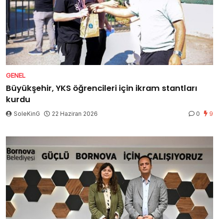
GENEL
Büyükşehir, YKS öğrencileri için ikram stantları
kurdu
SoleKinG
22 Haziran 2026
0
9