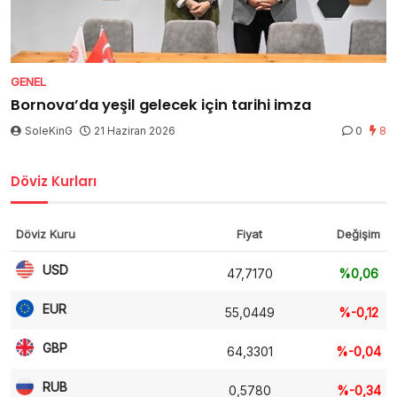
GENEL
Bornova’da yeşil gelecek için tarihi imza
SoleKinG
21 Haziran 2026
0
8
Döviz Kurları
Döviz Kuru
Fiyat
Değişim
USD
47,7170
%0,06
EUR
55,0449
%-0,12
GBP
64,3301
%-0,04
RUB
0,5780
%-0,34