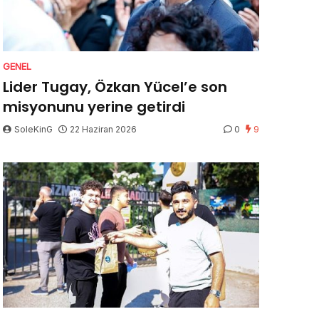
GENEL
Lider Tugay, Özkan Yücel’e son
misyonunu yerine getirdi
SoleKinG
22 Haziran 2026
0
9