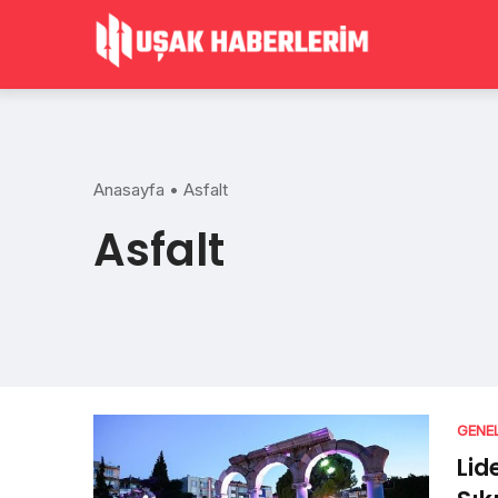
Skip
to
content
Anasayfa
•
Asfalt
Asfalt
GENE
Lid