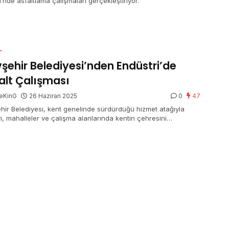
i’nde asfaltlama çalışmaları gerçekleştiriyor.
L
şehir Belediyesi’nden Endüstri’de
alt Çalışması
eKinG
26 Haziran 2025
0
47
hir Belediyesi, kent genelinde sürdürdüğü hizmet atağıyla
i, mahalleler ve çalışma alanlarında kentin çehresini
tirmeye ve bedel katmaya devam ediyor. Nevşehir Belediyesi
rlık İşleri Müdürlüğü uyumunda Nevşehir Lale Sanayi sitesinde
n sıcak asfalt çalışması yapıldı.