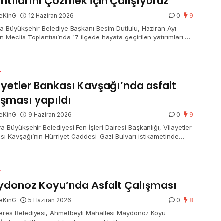
ıntılarını Çözmek İçin Çalışıyoruz”
eKinG
12 Haziran 2026
0
9
a Büyükşehir Belediye Başkanı Besim Dutlulu, Haziran Ayı
 Meclis Toplantısı’nda 17 ilçede hayata geçirilen yatırımları,
 kalkınma takviyelerini ve ulaşım projelerini anlattı. 2,3 milyar
k yeni araç filosu ile alandaki güçlerinin artığını vurgulayan
Dutlulu, yeni asfalt plentleriyle de asfalt çalışmalarında
L
sama olmayacağını söyledi.
ayetler Bankası Kavşağı’nda asfalt
ışması yapıldı
eKinG
9 Haziran 2026
0
9
a Büyükşehir Belediyesi Fen İşleri Dairesi Başkanlığı, Vilayetler
sı Kavşağı’nın Hürriyet Caddesi-Gazi Bulvarı istikametinde
 çalışması gerçekleştirdi.
L
donoz Koyu’nda Asfalt Çalışması
eKinG
5 Haziran 2026
0
8
res Belediyesi, Ahmetbeyli Mahallesi Maydonoz Koyu