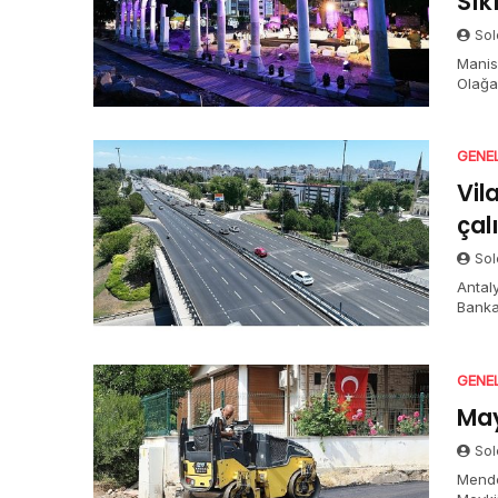
Sık
Sol
Manis
Olağan
kırsal
liralı
Lider 
GENE
durak
Vil
çal
Sol
Antaly
Banka
asfalt
GENE
May
Sol
Mende