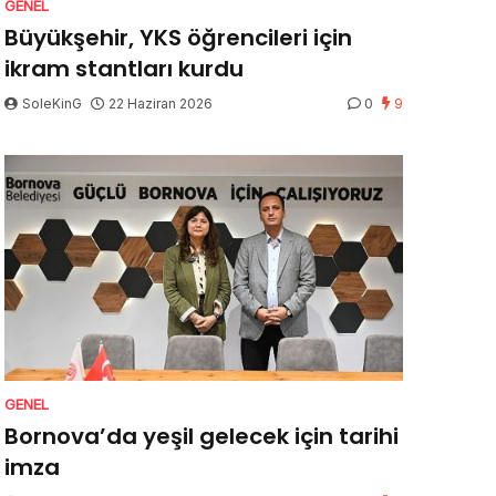
GENEL
Büyükşehir, YKS öğrencileri için
ikram stantları kurdu
SoleKinG
22 Haziran 2026
0
9
GENEL
Bornova’da yeşil gelecek için tarihi
imza