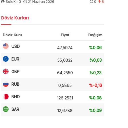
SoleKinG
21 Haziran 2026
0
8
Döviz Kurları
Döviz Kuru
Fiyat
Değişim
USD
47,5974
%0,06
EUR
55,0332
%0,03
GBP
64,2550
%0,23
RUB
0,5865
%-0,16
BHD
126,2531
%0,08
SAR
12,6788
%0,09