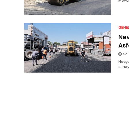
Mevki
GENE
Nev
Asf
Sol
Nevşe
sanay
değiş
Muhta
240 to