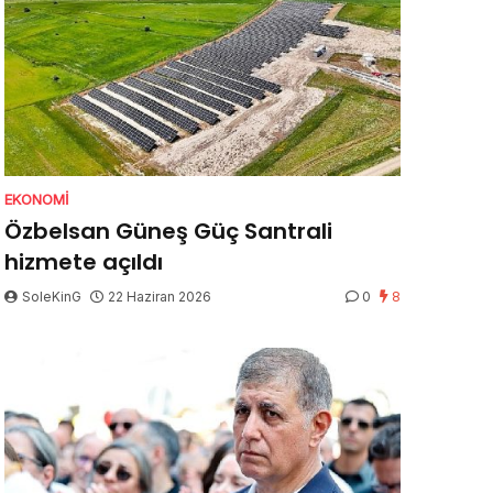
EKONOMI
Özbelsan Güneş Güç Santrali
hizmete açıldı
SoleKinG
22 Haziran 2026
0
8