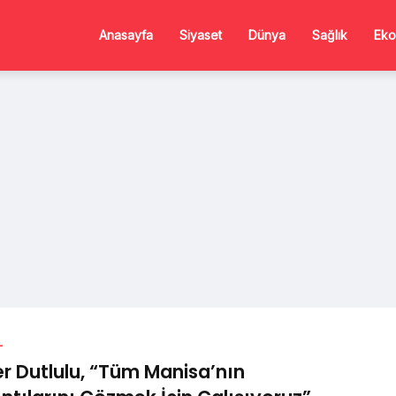
Anasayfa
Siyaset
Dünya
Sağlık
Eko
L
er Dutlulu, “Tüm Manisa’nın