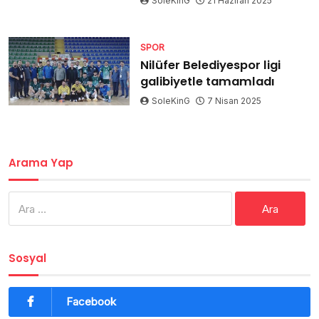
SoleKinG
21 Haziran 2025
SPOR
Nilüfer Belediyespor ligi
galibiyetle tamamladı
SoleKinG
7 Nisan 2025
Arama Yap
Arama:
Sosyal
Facebook