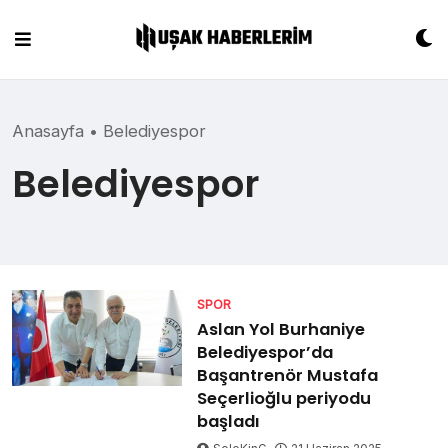
Skip
to
content
Anasayfa
•
Belediyespor
Belediyespor
SPOR
Aslan Yol Burhaniye
Belediyespor’da
Başantrenör Mustafa
Seçerlioğlu periyodu
başladı