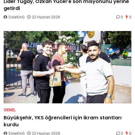
Lider Tugay, Özkan Yücel’e son misyonunu yerine
getirdi
SoleKinG
22 Haziran 2026
0
9
GENEL
Büyükşehir, YKS öğrencileri için ikram stantları
kurdu
SoleKinG
22 Haziran 2026
0
9