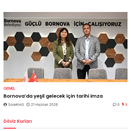
GENEL
Bornova’da yeşil gelecek için tarihi imza
SoleKinG
21 Haziran 2026
0
8
Döviz Kurları