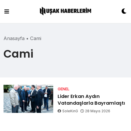
Skip
to
content
Anasayfa
•
Cami
Cami
GENEL
Lider Erkan Aydın
Vatandaşlarla Bayramlaştı
SoleKinG
28 Mayıs 2026