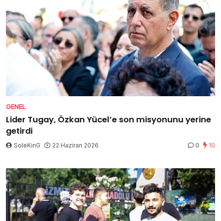
GENEL
Lider Tugay, Özkan Yücel’e son misyonunu yerine
getirdi
SoleKinG
22 Haziran 2026
0
10