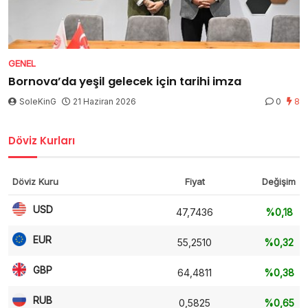
GENEL
Bornova’da yeşil gelecek için tarihi imza
SoleKinG
21 Haziran 2026
0
8
Döviz Kurları
Döviz Kuru
Fiyat
Değişim
USD
47,7436
%0,18
EUR
55,2510
%0,32
GBP
64,4811
%0,38
RUB
0,5825
%0,65