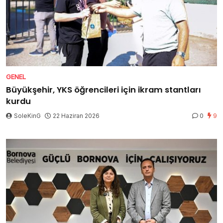
GENEL
Büyükşehir, YKS öğrencileri için ikram stantları
kurdu
SoleKinG
22 Haziran 2026
0
9