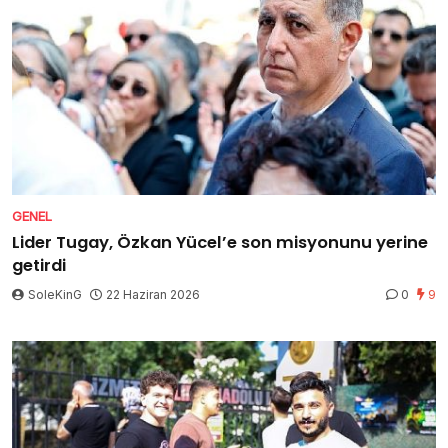
GENEL
Lider Tugay, Özkan Yücel’e son misyonunu yerine
getirdi
SoleKinG
22 Haziran 2026
0
9