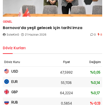
GENEL
Bornova’da yeşil gelecek için tarihi imza
SoleKinG
21 Haziran 2026
0
8
Döviz Kurları
Döviz Kuru
Fiyat
Değişim
USD
47,5992
%0,05
EUR
55,1138
%0,14
GBP
64,2224
%0,17
RUB
0,5854
%-0,13