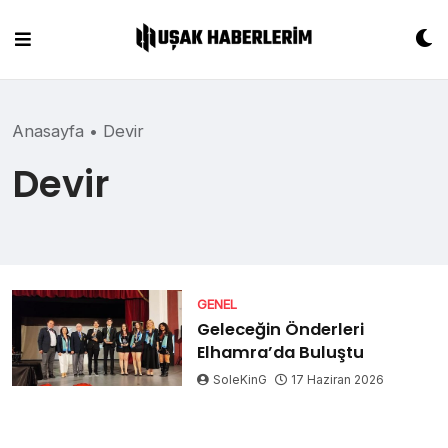
Skip
to
content
Anasayfa
•
Devir
Devir
GENEL
Geleceğin Önderleri
Elhamra’da Buluştu
SoleKinG
17 Haziran 2026