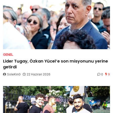
GENEL
Lider Tugay, Özkan Yücel’e son misyonunu yerine
getirdi
SoleKinG
22 Haziran 2026
0
9