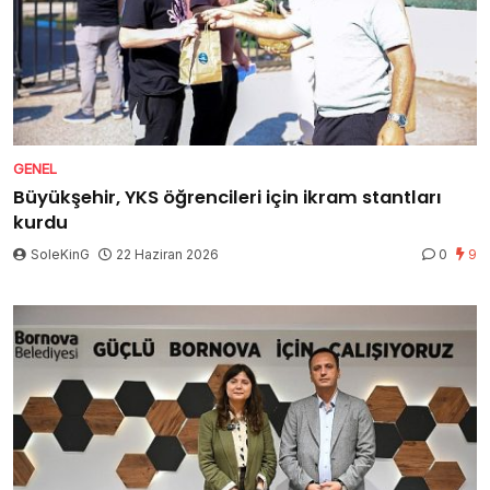
GENEL
Büyükşehir, YKS öğrencileri için ikram stantları
kurdu
SoleKinG
22 Haziran 2026
0
9