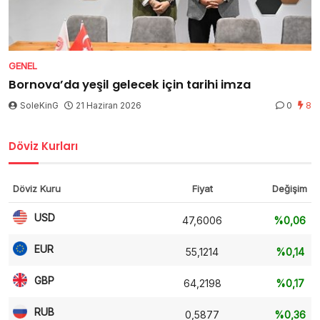
GENEL
Bornova’da yeşil gelecek için tarihi imza
SoleKinG
21 Haziran 2026
0
8
Döviz Kurları
Döviz Kuru
Fiyat
Değişim
USD
47,6006
%0,06
EUR
55,1214
%0,14
GBP
64,2198
%0,17
RUB
0,5877
%0,36