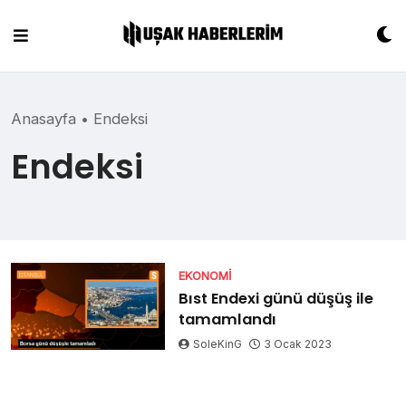
Skip
to
content
Anasayfa
•
Endeksi
Endeksi
EKONOMI
Bıst Endexi günü düşüş ile
tamamlandı
SoleKinG
3 Ocak 2023