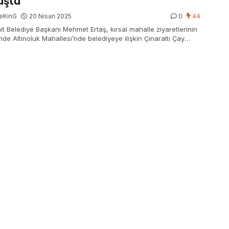
uştu
eKinG
20 Nisan 2025
0
44
it Belediye Başkanı Mehmet Ertaş, kırsal mahalle ziyaretlerinin
nde Altınoluk Mahallesi’nde belediyeye ilişkin Çınaraltı Çay
si’nde vatandaşlarla bir ortaya geldi.