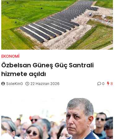
EKONOMI
Özbelsan Güneş Güç Santrali
hizmete açıldı
SoleKinG
22 Haziran 2026
0
8