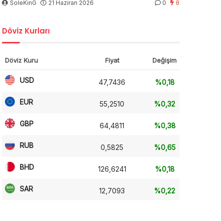
SoleKinG
21 Haziran 2026
0
8
Döviz Kurları
Döviz Kuru
Fiyat
Değişim
USD
47,7436
%0,18
EUR
55,2510
%0,32
GBP
64,4811
%0,38
RUB
0,5825
%0,65
BHD
126,6241
%0,18
SAR
12,7093
%0,22