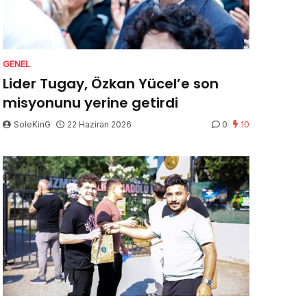
GENEL
Lider Tugay, Özkan Yücel’e son
misyonunu yerine getirdi
SoleKinG
22 Haziran 2026
0
10