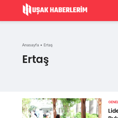
Skip
to
content
Anasayfa
•
Ertaş
Ertaş
GENE
Lid