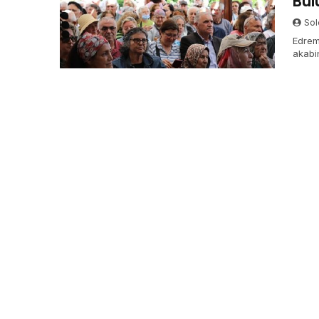
Bul
Sol
Edrem
akabi
Bahçe