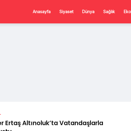
Anasayfa
Siyaset
Dünya
Sağlık
Eko
L
er Ertaş Altınoluk’ta Vatandaşlarla