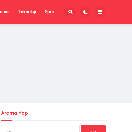
nomi
Teknoloji
Spor
Arama Yap
Arama: