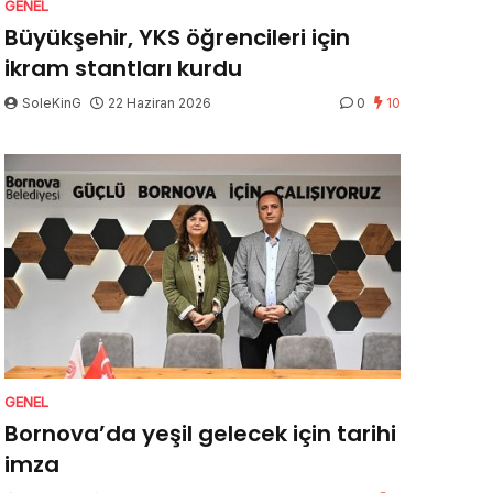
GENEL
Büyükşehir, YKS öğrencileri için
ikram stantları kurdu
SoleKinG
22 Haziran 2026
0
10
GENEL
Bornova’da yeşil gelecek için tarihi
imza