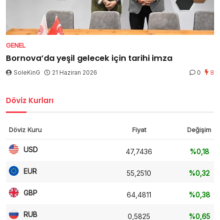
GENEL
Bornova’da yeşil gelecek için tarihi imza
SoleKinG
21 Haziran 2026
0
8
Döviz Kurları
Döviz Kuru
Fiyat
Değişim
USD
47,7436
%0,18
EUR
55,2510
%0,32
GBP
64,4811
%0,38
RUB
0,5825
%0,65