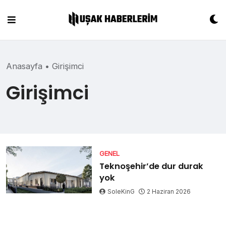
Skip
to
content
Anasayfa
•
Girişimci
Girişimci
GENEL
Teknoşehir’de dur durak
yok
SoleKinG
2 Haziran 2026