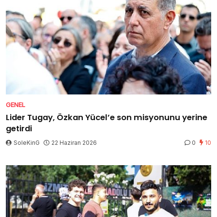
GENEL
Lider Tugay, Özkan Yücel’e son misyonunu yerine
getirdi
SoleKinG
22 Haziran 2026
0
10