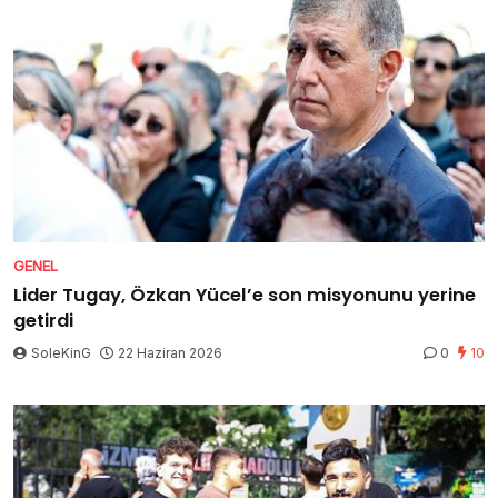
GENEL
Lider Tugay, Özkan Yücel’e son misyonunu yerine
getirdi
SoleKinG
22 Haziran 2026
0
10