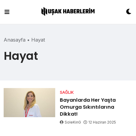
Skip
to
content
Anasayfa
•
Hayat
Hayat
SAĞLIK
Bayanlarda Her Yaşta
Omurga Sıkıntılarına
Dikkat!
SoleKinG
12 Haziran 2025