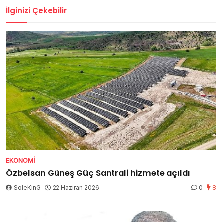
İlginizi Çekebilir
EKONOMI
Özbelsan Güneş Güç Santrali hizmete açıldı
SoleKinG
22 Haziran 2026
0
8