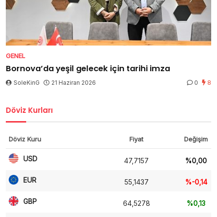
GENEL
Bornova’da yeşil gelecek için tarihi imza
SoleKinG
21 Haziran 2026
0
8
Döviz Kurları
Döviz Kuru
Fiyat
Değişim
USD
47,7157
%0,00
EUR
55,1437
%-0,14
GBP
64,5278
%0,13