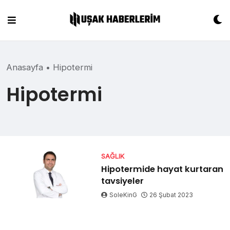
Skip
to
content
Anasayfa
•
Hipotermi
Hipotermi
SAĞLIK
Hipotermide hayat kurtaran
tavsiyeler
SoleKinG
26 Şubat 2023