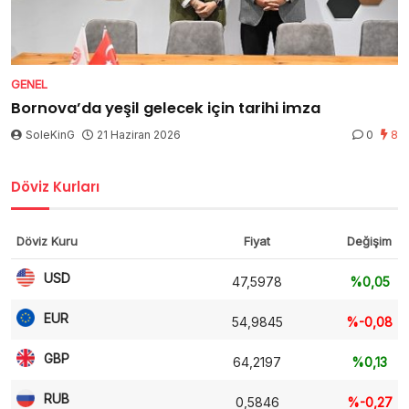
GENEL
Bornova’da yeşil gelecek için tarihi imza
SoleKinG
21 Haziran 2026
0
8
Döviz Kurları
Döviz Kuru
Fiyat
Değişim
USD
47,5978
%0,05
EUR
54,9845
%-0,08
GBP
64,2197
%0,13
RUB
0,5846
%-0,27