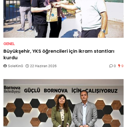
GENEL
Büyükşehir, YKS öğrencileri için ikram stantları
kurdu
SoleKinG
22 Haziran 2026
0
9