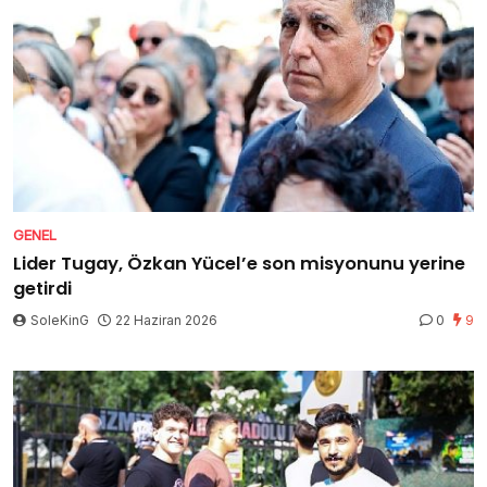
GENEL
Lider Tugay, Özkan Yücel’e son misyonunu yerine
getirdi
SoleKinG
22 Haziran 2026
0
9