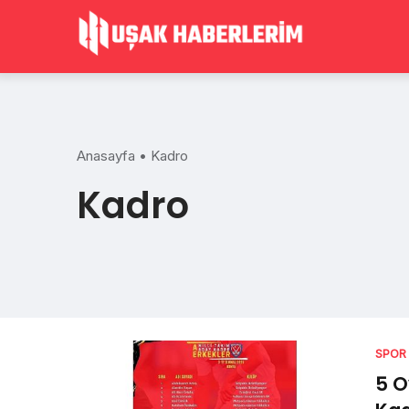
Skip
to
content
Anasayfa
•
Kadro
Kadro
SPOR
5 O