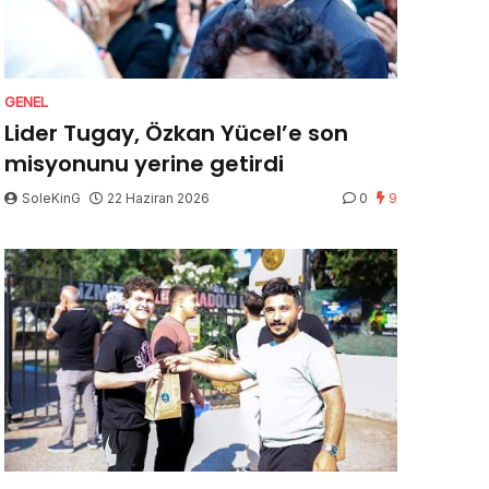
GENEL
Lider Tugay, Özkan Yücel’e son
misyonunu yerine getirdi
SoleKinG
22 Haziran 2026
0
9