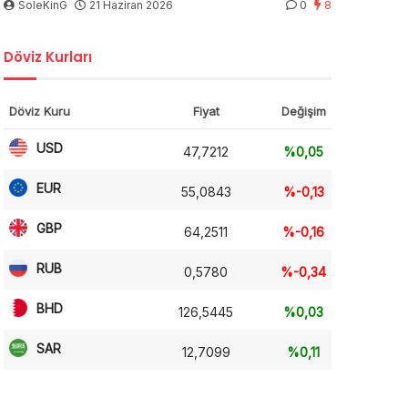
SoleKinG
21 Haziran 2026
0
8
Döviz Kurları
Döviz Kuru
Fiyat
Değişim
USD
47,7212
%0,05
EUR
55,0843
%-0,13
GBP
64,2511
%-0,16
RUB
0,5780
%-0,34
BHD
126,5445
%0,03
SAR
12,7099
%0,11