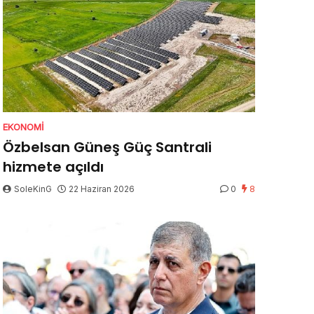
EKONOMI
Özbelsan Güneş Güç Santrali
hizmete açıldı
SoleKinG
22 Haziran 2026
0
8