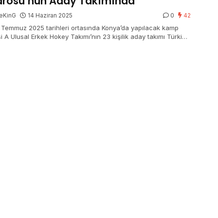
rosu’nun Aday Takımında
eKinG
14 Haziran 2025
0
42
 Temmuz 2025 tarihleri ortasında Konya’da yapılacak kamp
i A Ulusal Erkek Hokey Takımı’nın 23 kişilik aday takımı Türkiye
 Federasyonu tarafından açıklandı.