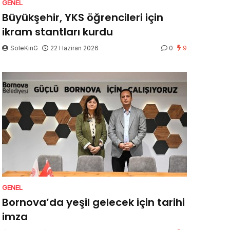
GENEL
Büyükşehir, YKS öğrencileri için
ikram stantları kurdu
SoleKinG
22 Haziran 2026
0
9
GENEL
Bornova’da yeşil gelecek için tarihi
imza