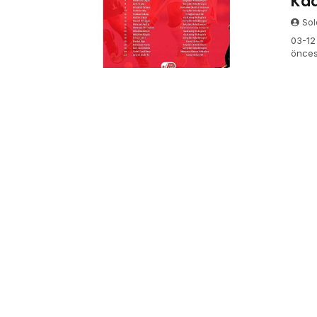
Kad
Sol
03-12
önces
Hokey