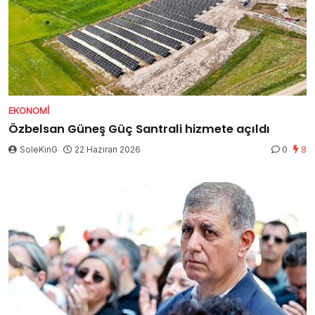
EKONOMI
Özbelsan Güneş Güç Santrali hizmete açıldı
SoleKinG
22 Haziran 2026
0
8