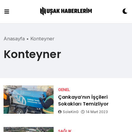
Skip
to
content
Anasayfa
•
Konteyner
Konteyner
GENEL
Çankaya’nın İşçileri
Sokakları Temizliyor
SoleKinG
14 Mart 2023
SAĞLIK