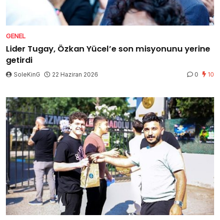
GENEL
Lider Tugay, Özkan Yücel’e son misyonunu yerine
getirdi
SoleKinG
22 Haziran 2026
0
10