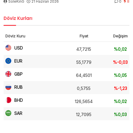
SoleKinG
21 Haziran 2026
0
8
Döviz Kurları
Döviz Kuru
Fiyat
Değişim
USD
47,7215
%0,02
EUR
55,1779
%-0,03
GBP
64,4501
%0,05
RUB
0,5755
%-1,23
BHD
126,5654
%0,02
SAR
12,7095
%0,03