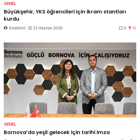
GENEL
Büyükşehir, YKS öğrencileri için ikram stantları
kurdu
SoleKinG
22 Haziran 2026
0
10
GENEL
Bornova’da yeşil gelecek için tarihi imza