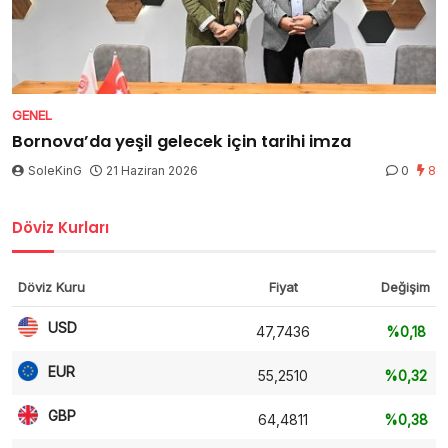
GENEL
Bornova’da yeşil gelecek için tarihi imza
SoleKinG
21 Haziran 2026
0
8
Döviz Kurları
Döviz Kuru
Fiyat
Değişim
USD
47,7436
%0,18
EUR
55,2510
%0,32
GBP
64,4811
%0,38