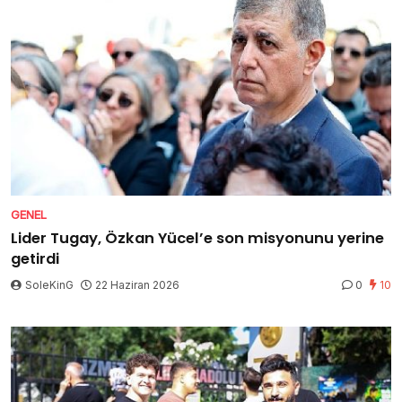
GENEL
Lider Tugay, Özkan Yücel’e son misyonunu yerine
getirdi
SoleKinG
22 Haziran 2026
0
10