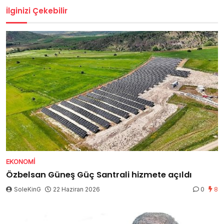
İlginizi Çekebilir
EKONOMI
Özbelsan Güneş Güç Santrali hizmete açıldı
SoleKinG
22 Haziran 2026
0
8