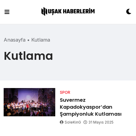
Skip
to
content
Anasayfa
•
Kutlama
Kutlama
SPOR
Suvermez
Kapadokyaspor’dan
Şampiyonluk Kutlaması
SoleKinG
31 Mayıs 2025