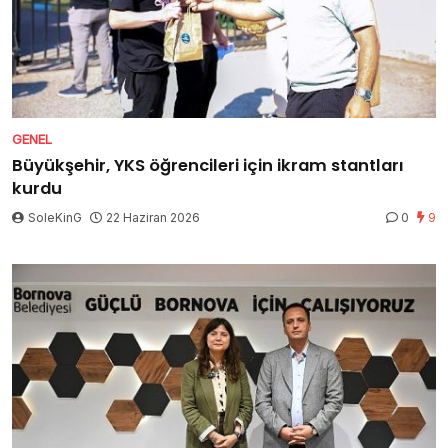
GENEL
Büyükşehir, YKS öğrencileri için ikram stantları
kurdu
SoleKinG
22 Haziran 2026
0
9