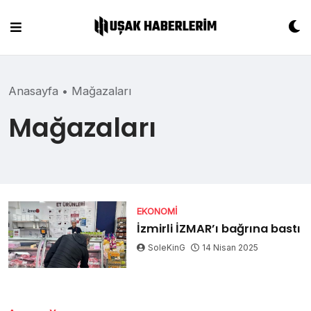
Skip
to
content
Anasayfa
•
Mağazaları
Mağazaları
EKONOMI
İzmirli İZMAR’ı bağrına bastı
SoleKinG
14 Nisan 2025