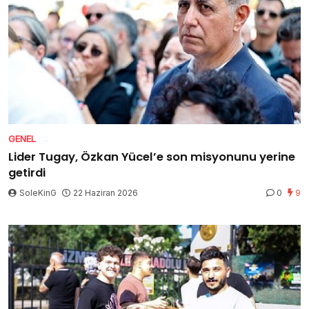
GENEL
Lider Tugay, Özkan Yücel’e son misyonunu yerine
getirdi
SoleKinG
22 Haziran 2026
0
9