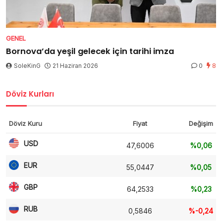
GENEL
Bornova’da yeşil gelecek için tarihi imza
SoleKinG
21 Haziran 2026
0
8
Döviz Kurları
Döviz Kuru
Fiyat
Değişim
USD
47,6006
%0,06
EUR
55,0447
%0,05
GBP
64,2533
%0,23
RUB
0,5846
%-0,24