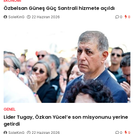
EKONOMI
Özbelsan Güneş Güç Santrali hizmete açıldı
SoleKinG
22 Haziran 2026
0
8
GENEL
Lider Tugay, Özkan Yücel’e son misyonunu yerine
getirdi
SoleKinG
22 Haziran 2026
0
9