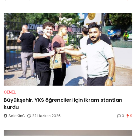
GENEL
Büyükşehir, YKS öğrencileri için ikram stantları
kurdu
SoleKinG
22 Haziran 2026
0
9