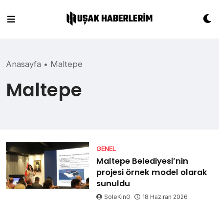
Skip
to
content
Anasayfa
•
Maltepe
Maltepe
GENEL
Maltepe Belediyesi’nin
projesi örnek model olarak
sunuldu
SoleKinG
18 Haziran 2026