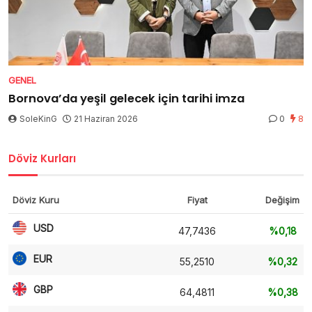
GENEL
Bornova’da yeşil gelecek için tarihi imza
SoleKinG
21 Haziran 2026
0
8
Döviz Kurları
Döviz Kuru
Fiyat
Değişim
USD
47,7436
%0,18
EUR
55,2510
%0,32
GBP
64,4811
%0,38