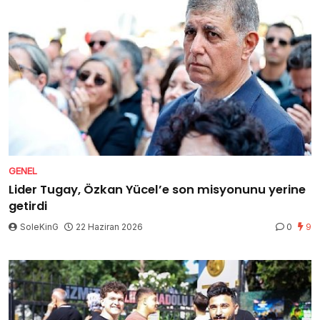
GENEL
Lider Tugay, Özkan Yücel’e son misyonunu yerine
getirdi
SoleKinG
22 Haziran 2026
0
9