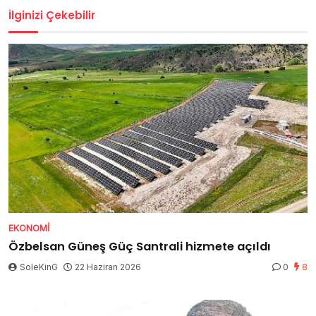
İlginizi Çekebilir
EKONOMI
Özbelsan Güneş Güç Santrali hizmete açıldı
SoleKinG
22 Haziran 2026
0
8