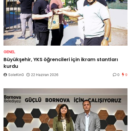
GENEL
Büyükşehir, YKS öğrencileri için ikram stantları
kurdu
SoleKinG
22 Haziran 2026
0
9