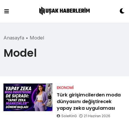
Skip
to
content
Anasayfa
•
Model
Model
EKONOMI
Türk girişimcilerden moda
dünyasını değiştirecek
yapay zeka uygulaması
SoleKinG
21 Haziran 2026