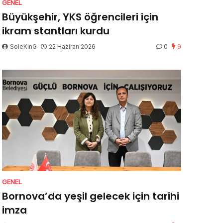
GENEL
Büyükşehir, YKS öğrencileri için
ikram stantları kurdu
SoleKinG
22 Haziran 2026
0
9
GENEL
Bornova’da yeşil gelecek için tarihi
imza