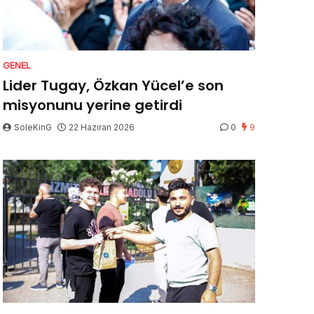
GENEL
Lider Tugay, Özkan Yücel’e son
misyonunu yerine getirdi
SoleKinG
22 Haziran 2026
0
9