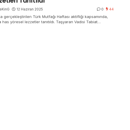
zetleri Tanıtıldı
eKinG
12 Haziran 2025
0
44
ta gerçekleştirilen Türk Mutfağı Haftası aktifliği kapsamında,
 has yöresel lezzetler tanıtıldı. Taşyaran Vadisi Tabiat
’nda düzenlenen aktifliğe katılan Uşak Valisi Naci Aktaş, bu
tlerin Türk gastronomisine katkısının ehemmiyetine vurgu yaptı.