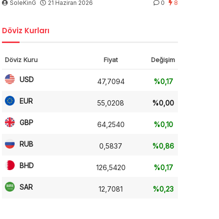
SoleKinG
21 Haziran 2026
0
8
Döviz Kurları
Döviz Kuru
Fiyat
Değişim
USD
47,7094
%0,17
EUR
55,0208
%0,00
GBP
64,2540
%0,10
RUB
0,5837
%0,86
BHD
126,5420
%0,17
SAR
12,7081
%0,23