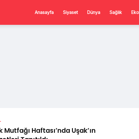
Anasayfa
Siyaset
Dünya
Sağlık
Eko
L
k Mutfağı Haftası’nda Uşak’ın