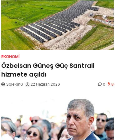
EKONOMI
Özbelsan Güneş Güç Santrali
hizmete açıldı
SoleKinG
22 Haziran 2026
0
8