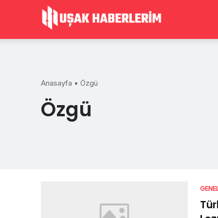
Skip
to
content
Anasayfa
•
Özgü
Özgü
GENE
Tür