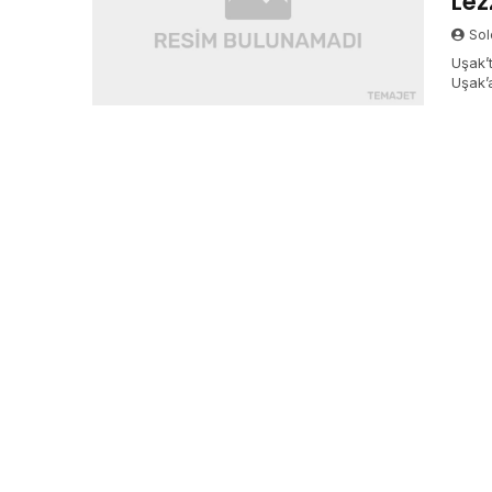
Lez
Sol
Uşak’
Uşak’a
Parkı
lezze