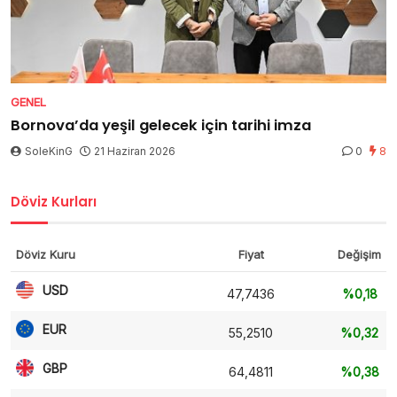
GENEL
Bornova’da yeşil gelecek için tarihi imza
SoleKinG
21 Haziran 2026
0
8
Döviz Kurları
Döviz Kuru
Fiyat
Değişim
USD
47,7436
%0,18
EUR
55,2510
%0,32
GBP
64,4811
%0,38