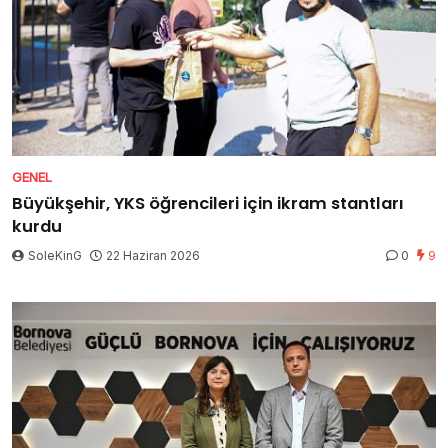
GENEL
Büyükşehir, YKS öğrencileri için ikram stantları
kurdu
SoleKinG
22 Haziran 2026
0
9