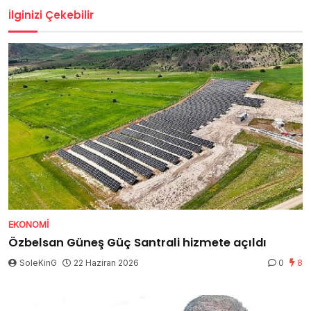
İlginizi Çekebilir
EKONOMI
Özbelsan Güneş Güç Santrali hizmete açıldı
SoleKinG
22 Haziran 2026
0
8