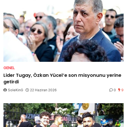
GENEL
Lider Tugay, Özkan Yücel’e son misyonunu yerine
getirdi
SoleKinG
22 Haziran 2026
0
9