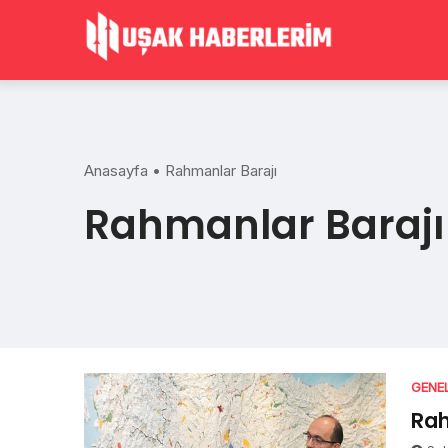
Skip
to
content
Anasayfa
•
Rahmanlar Barajı
Rahmanlar Barajı
GENE
Rah