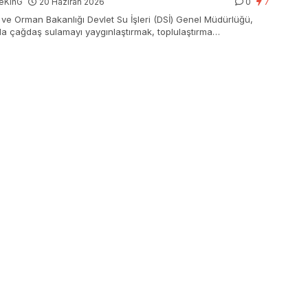
eKinG
20 Haziran 2026
0
7
 ve Orman Bakanlığı Devlet Su İşleri (DSİ) Genel Müdürlüğü,
da çağdaş sulamayı yaygınlaştırmak, toplulaştırma
malarıyla tarım yerlerinden en yüksek faydayı sağlamak,
lara sağlıklı ve içilebilir su ulaştırmak ve yerleşim yerleri ile
yerlerini taşkın risklerine karşı korumak için tüm gücüyle
rken, sürdürülebilir su idaresi anlayışıyla da suyun her
sına sahip çıkıyor.