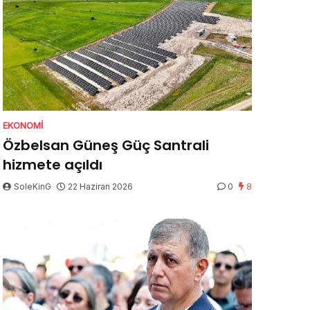
EKONOMI
Özbelsan Güneş Güç Santrali
hizmete açıldı
SoleKinG
22 Haziran 2026
0
8