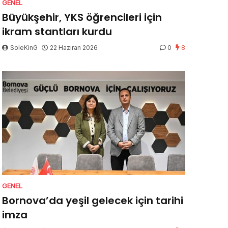
GENEL
Büyükşehir, YKS öğrencileri için
ikram stantları kurdu
SoleKinG
22 Haziran 2026
0
8
GENEL
Bornova’da yeşil gelecek için tarihi
imza