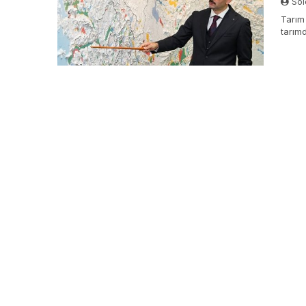
Sol
Tarım
tarım
çalış
musluk
tarım 
çalışı
damla