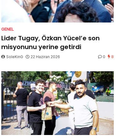
GENEL
Lider Tugay, Özkan Yücel’e son
misyonunu yerine getirdi
SoleKinG
22 Haziran 2026
0
8