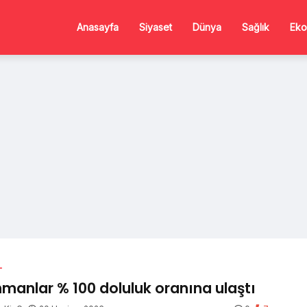
Anasayfa
Siyaset
Dünya
Sağlık
Eko
L
manlar % 100 doluluk oranına ulaştı