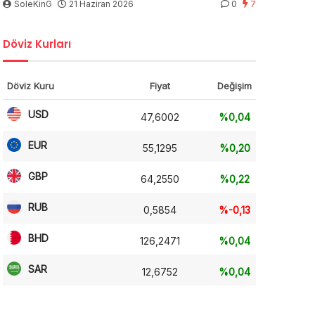
SoleKinG
21 Haziran 2026
0
7
Döviz Kurları
Döviz Kuru
Fiyat
Değişim
USD
47,6002
%0,04
EUR
55,1295
%0,20
GBP
64,2550
%0,22
RUB
0,5854
%-0,13
BHD
126,2471
%0,04
SAR
12,6752
%0,04