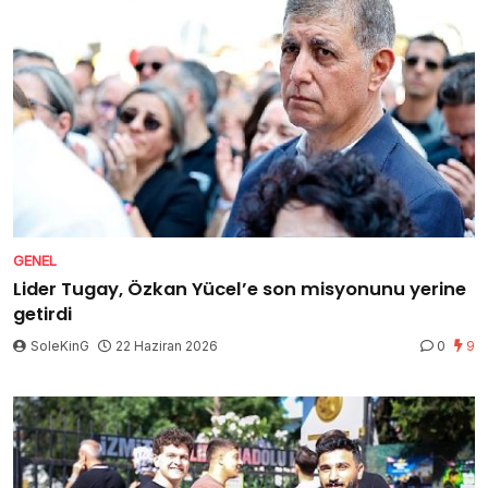
GENEL
Lider Tugay, Özkan Yücel’e son misyonunu yerine
getirdi
SoleKinG
22 Haziran 2026
0
9