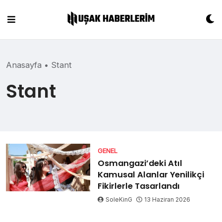
Skip
to
content
Anasayfa
•
Stant
Stant
GENEL
Osmangazi’deki Atıl
Kamusal Alanlar Yenilikçi
Fikirlerle Tasarlandı
SoleKinG
13 Haziran 2026