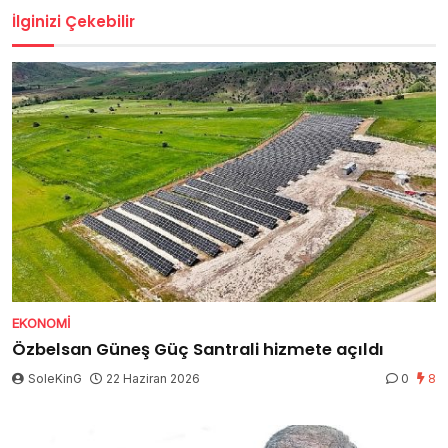
İlginizi Çekebilir
EKONOMI
Özbelsan Güneş Güç Santrali hizmete açıldı
SoleKinG
22 Haziran 2026
0
8