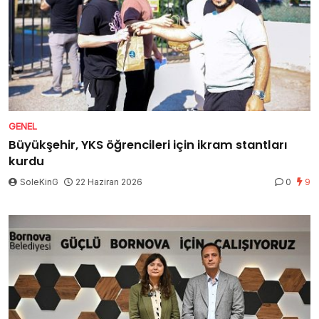
GENEL
Büyükşehir, YKS öğrencileri için ikram stantları
kurdu
SoleKinG
22 Haziran 2026
0
9