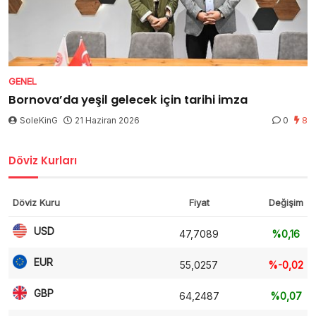
GENEL
Bornova’da yeşil gelecek için tarihi imza
SoleKinG
21 Haziran 2026
0
8
Döviz Kurları
Döviz Kuru
Fiyat
Değişim
USD
47,7089
%0,16
EUR
55,0257
%-0,02
GBP
64,2487
%0,07