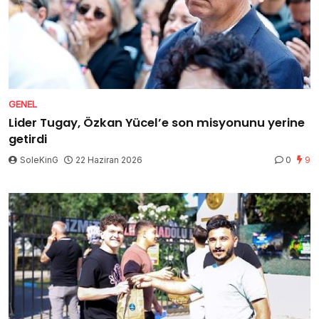
GENEL
Lider Tugay, Özkan Yücel’e son misyonunu yerine
getirdi
SoleKinG
22 Haziran 2026
0
9