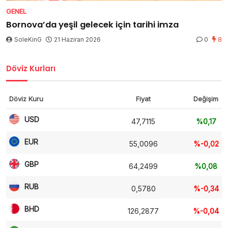
GENEL
Bornova’da yeşil gelecek için tarihi imza
SoleKinG
21 Haziran 2026
0
8
Döviz Kurları
Döviz Kuru
Fiyat
Değişim
USD
47,7115
%0,17
EUR
55,0096
%-0,02
GBP
64,2499
%0,08
RUB
0,5780
%-0,34
BHD
126,2877
%-0,04