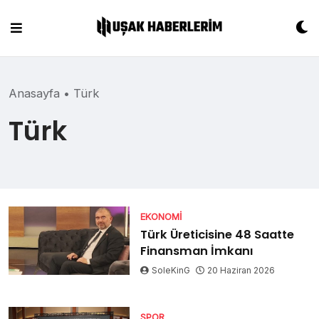
Skip
to
content
Anasayfa
•
Türk
Türk
EKONOMI
Türk Üreticisine 48 Saatte
Finansman İmkanı
SoleKinG
20 Haziran 2026
SPOR