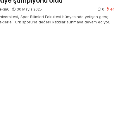
kiye şampiyonu oldu
eKinG
30 Mayıs 2025
0
44
niversitesi, Spor Bilimleri Fakültesi bünyesinde yetişen genç
eklerle Türk sporuna değerli katkılar sunmaya devam ediyor.