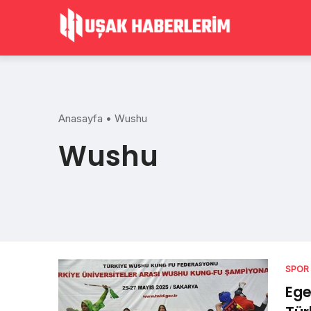
Skip
to
content
Anasayfa
•
Wushu
Wushu
SPOR
Ege