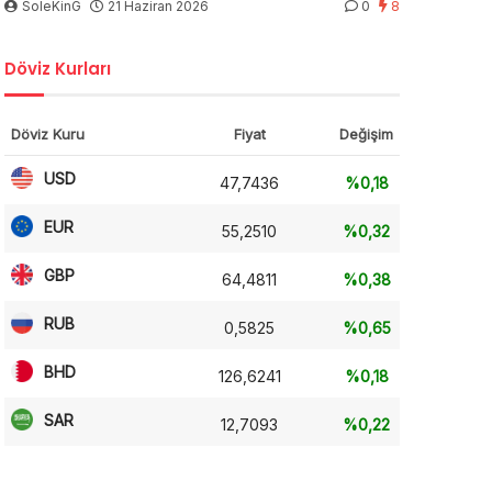
SoleKinG
21 Haziran 2026
0
8
Döviz Kurları
Döviz Kuru
Fiyat
Değişim
USD
47,7436
%0,18
EUR
55,2510
%0,32
GBP
64,4811
%0,38
RUB
0,5825
%0,65
BHD
126,6241
%0,18
SAR
12,7093
%0,22