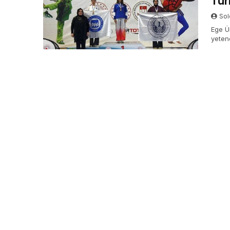
Tür
Sol
Ege Ü
yeten