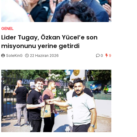
GENEL
Lider Tugay, Özkan Yücel’e son
misyonunu yerine getirdi
SoleKinG
22 Haziran 2026
0
9