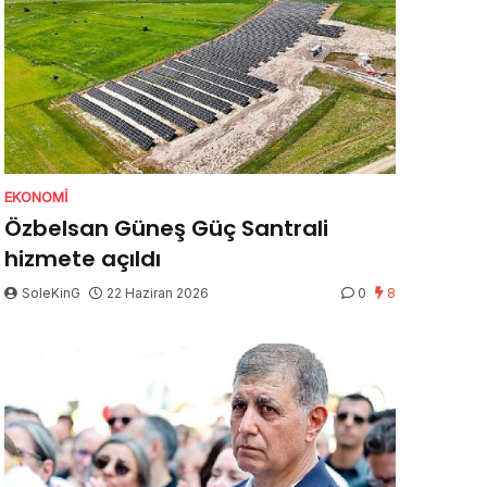
EKONOMI
Özbelsan Güneş Güç Santrali
hizmete açıldı
SoleKinG
22 Haziran 2026
0
8