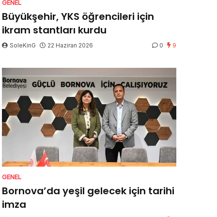
GENEL
Büyükşehir, YKS öğrencileri için
ikram stantları kurdu
SoleKinG
22 Haziran 2026
0
9
GENEL
Bornova’da yeşil gelecek için tarihi
imza