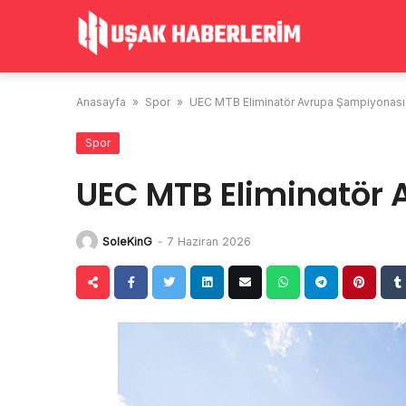
Skip
to
content
Anasayfa
»
Spor
»
UEC MTB Eliminatör Avrupa Şampiyonası
Spor
UEC MTB Eliminatör
SoleKinG
-
7 Haziran 2026