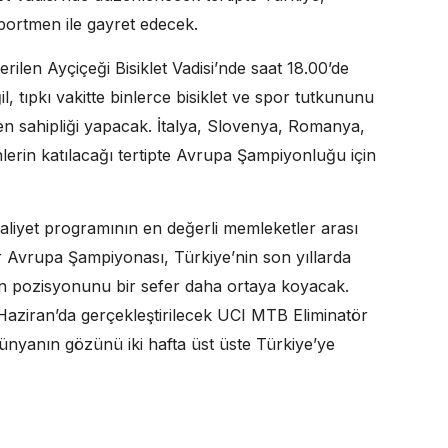
sportmen ile gayret edecek.
terilen Ayçiçeği Bisiklet Vadisi’nde saat 18.00’de
, tıpkı vakitte binlerce bisiklet ve spor tutkununu
en sahipliği yapacak. İtalya, Slovenya, Romanya,
rin katılacağı tertipte Avrupa Şampiyonluğu için
aliyet programının en değerli memleketler arası
r Avrupa Şampiyonası, Türkiye’nin son yıllarda
elen pozisyonunu bir sefer daha ortaya koyacak.
aziran’da gerçekleştirilecek UCI MTB Eliminatör
nyanın gözünü iki hafta üst üste Türkiye’ye