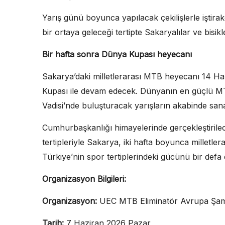
Yarış günü boyunca yapılacak çekilişlerle iştirak
bir ortaya geleceği tertipte Sakaryalılar ve bisi
Bir hafta sonra Dünya Kupası heyecanı
Sakarya’daki milletlerarası MTB heyecanı 14 H
Kupası ile devam edecek. Dünyanın en güçlü MTB E
Vadisi’nde buluşturacak yarışların akabinde san
Cumhurbaşkanlığı himayelerinde gerçekleştiri
tertipleriyle Sakarya, iki hafta boyunca milletle
Türkiye’nin spor tertiplerindeki gücünü bir def
Organizasyon Bilgileri:
Organizasyon:
UEC MTB Eliminatör Avrupa Şam
Tarih:
7 Haziran 2026 Pazar