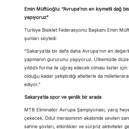
Emin Müftüoğlu: “Avrupa’nın en kıymetli dağ bisikl
yapıyoruz”
Türkiye Bisiklet Federasyonu Başkanı Emin Müftü
şunları söyledi:
“Sakarya’da bir defa daha Avrupa’nın en değerli d
yapmanın gururunu yaşıyoruz. Ülkemizde düzenl
yıldızlı forma ile uğraş edecek olması bizler için 
olduğu kadar yetiştirdiği atletlerle da milletler
ediyor.”
Sakarya’da spor ve şenlik bir arada
MTB Eliminatör Avrupa Şampiyonası, yarış heyeca
çekecek. Ödül merasiminin akabinde sevilen sa
sahne şovları, etkinlikler ve sürpriz aktiviteler ge