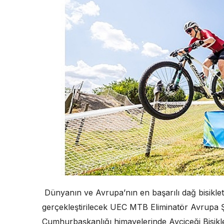
Dünyanın ve Avrupa’nın en başarılı dağ bisiklet
gerçekleştirilecek UEC MTB Eliminatör Avrupa Ş
Cumhurbaşkanlığı himayelerinde Ayçiçeği Bisikle