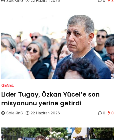
SoleKinG
22 Haziran 2026
0
8
GENEL
Lider Tugay, Özkan Yücel’e son
misyonunu yerine getirdi
SoleKinG
22 Haziran 2026
0
8