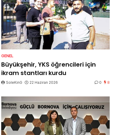
GENEL
Büyükşehir, YKS öğrencileri için
ikram stantları kurdu
SoleKinG
22 Haziran 2026
0
8