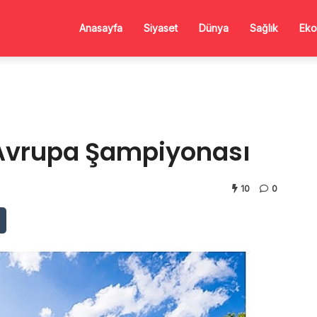
Anasayfa
Siyaset
Dünya
Sağlık
Eko
 Avrupa Şampiyonası
10
0