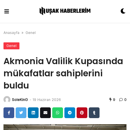
Skip
to
content
Anasayfa
»
Genel
Genel
Akmonia Valilik Kupasında
mükafatlar sahiplerini
buldu
SoleKinG
-
19 Haziran 2026
9
0