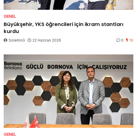
GENEL
Büyükşehir, YKS öğrencileri için ikram stantları
kurdu
SoleKinG
22 Haziran 2026
0
10
GENEL