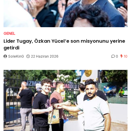
GENEL
Lider Tugay, Özkan Yücel’e son misyonunu yerine
getirdi
SoleKinG
22 Haziran 2026
0
10