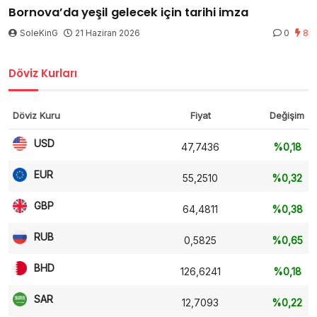
Bornova’da yeşil gelecek için tarihi imza
SoleKinG
21 Haziran 2026
0
8
Döviz Kurları
Döviz Kuru
Fiyat
Değişim
USD
47,7436
%0,18
EUR
55,2510
%0,32
GBP
64,4811
%0,38
RUB
0,5825
%0,65
BHD
126,6241
%0,18
SAR
12,7093
%0,22