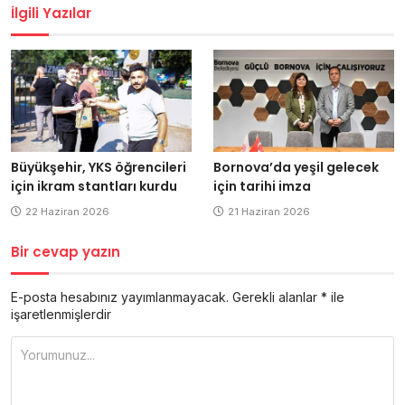
İlgili Yazılar
Büyükşehir, YKS öğrencileri
Bornova’da yeşil gelecek
için ikram stantları kurdu
için tarihi imza
22 Haziran 2026
21 Haziran 2026
Bir cevap yazın
E-posta hesabınız yayımlanmayacak.
Gerekli alanlar
*
ile
işaretlenmişlerdir