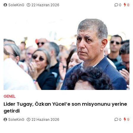
SoleKinG
22 Haziran 2026
0
8
GENEL
Lider Tugay, Özkan Yücel’e son misyonunu yerine
getirdi
SoleKinG
22 Haziran 2026
0
9