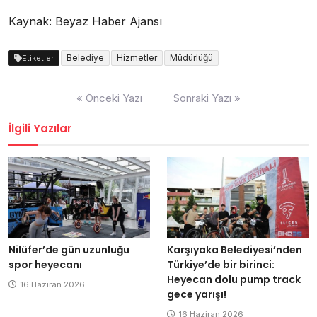
Kaynak: Beyaz Haber Ajansı
Belediye
Hizmetler
Müdürlüğü
Etiketler
Yazı
« Önceki Yazı
Sonraki Yazı »
dolaşımı
İlgili Yazılar
Nilüfer’de gün uzunluğu
Karşıyaka Belediyesi’nden
spor heyecanı
Türkiye’de bir birinci:
Heyecan dolu pump track
16 Haziran 2026
gece yarışı!
16 Haziran 2026