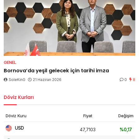
GENEL
Bornova’da yeşil gelecek için tarihi imza
SoleKinG
21 Haziran 2026
0
8
Döviz Kurları
Döviz Kuru
Fiyat
Değişim
USD
47,7103
%0,17