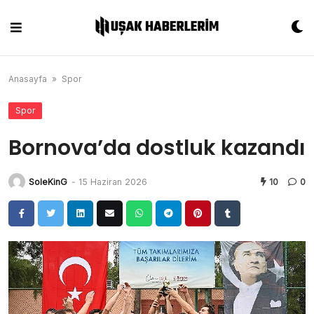
Skip
to
content
Anasayfa
»
Spor
Spor
Bornova’da dostluk kazandı
SoleKinG
-
15 Haziran 2026
10
0