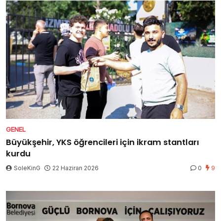
GENEL
Büyükşehir, YKS öğrencileri için ikram stantları
kurdu
SoleKinG
22 Haziran 2026
0
9