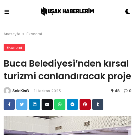
Skip
to
content
Anasayfa
»
Ekonomi
Ekonomi
Buca Belediyesi’nden kırsal
turizmi canlandıracak proje
SoleKinG
-
1 Haziran 2025
48
0