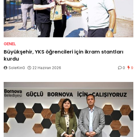
GENEL
Büyükşehir, YKS öğrencileri için ikram stantları
kurdu
SoleKinG
22 Haziran 2026
0
9