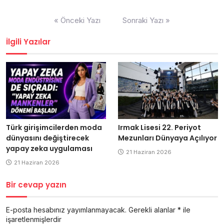
Yazı
« Önceki Yazı
Sonraki Yazı »
dolaşımı
İlgili Yazılar
Türk girişimcilerden moda
Irmak Lisesi 22. Periyot
dünyasını değiştirecek
Mezunları Dünyaya Açılıyor
yapay zeka uygulaması
21 Haziran 2026
21 Haziran 2026
Bir cevap yazın
E-posta hesabınız yayımlanmayacak.
Gerekli alanlar
*
ile
işaretlenmişlerdir