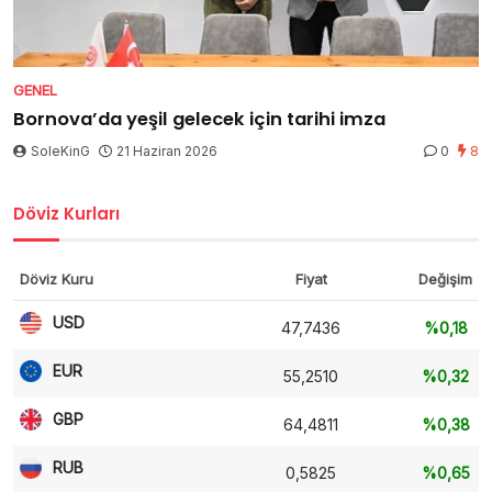
GENEL
Bornova’da yeşil gelecek için tarihi imza
SoleKinG
21 Haziran 2026
0
8
Döviz Kurları
Döviz Kuru
Fiyat
Değişim
USD
47,7436
%0,18
EUR
55,2510
%0,32
GBP
64,4811
%0,38
RUB
0,5825
%0,65