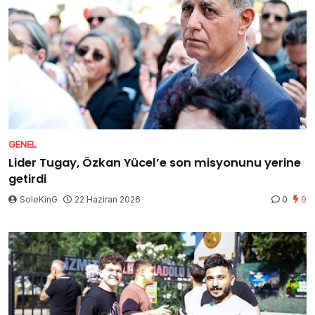
GENEL
Lider Tugay, Özkan Yücel’e son misyonunu yerine
getirdi
SoleKinG
22 Haziran 2026
0
9