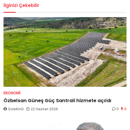
İlginizi Çekebilir
EKONOMI
Özbelsan Güneş Güç Santrali hizmete açıldı
SoleKinG
22 Haziran 2026
0
8