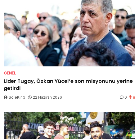
GENEL
Lider Tugay, Özkan Yücel’e son misyonunu yerine
getirdi
SoleKinG
22 Haziran 2026
0
8