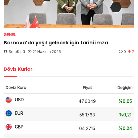
GENEL
Bornova’da yeşil gelecek için tarihi imza
SoleKinG
21 Haziran 2026
0
7
Döviz Kurları
Döviz Kuru
Fiyat
Değişim
USD
47,6049
%0,05
EUR
55,1763
%0,21
GBP
64,2715
%0,24