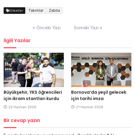
Takımlar
Zabıta
Etiketler
Yazı
« Önceki Yazı
Sonraki Yazı »
dolaşımı
İlgili Yazılar
Büyükşehir, YKS öğrencileri
Bornova’da yeşil gelecek
için ikram stantları kurdu
için tarihi imza
22 Haziran 2026
21 Haziran 2026
Bir cevap yazın