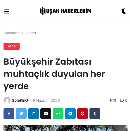
Skip
to
content
Anasayfa
»
Genel
Genel
Büyükşehir Zabıtası
muhtaçlık duyulan her
yerde
SoleKinG
-
9 Haziran 2026
11
0