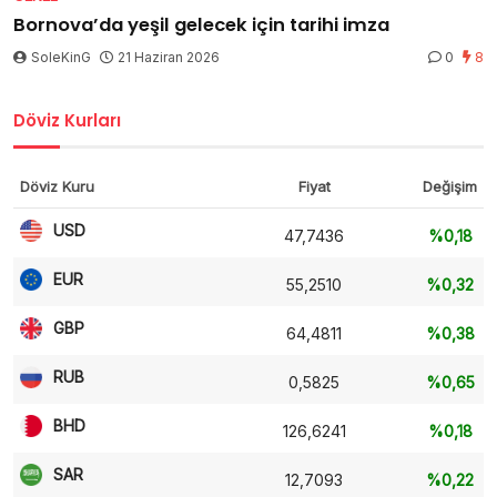
Bornova’da yeşil gelecek için tarihi imza
SoleKinG
21 Haziran 2026
0
8
Döviz Kurları
Döviz Kuru
Fiyat
Değişim
USD
47,7436
%0,18
EUR
55,2510
%0,32
GBP
64,4811
%0,38
RUB
0,5825
%0,65
BHD
126,6241
%0,18
SAR
12,7093
%0,22