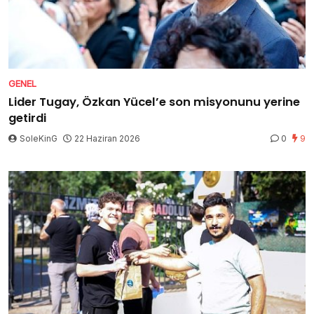
GENEL
Lider Tugay, Özkan Yücel’e son misyonunu yerine
getirdi
SoleKinG
22 Haziran 2026
0
9