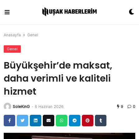
Skip
to
content
Anasayfa
»
Genel
Genel
Büyükşehir’de maksat,
daha verimli ve kaliteli
hizmet
SoleKinG
-
6 Haziran 2026
9
0