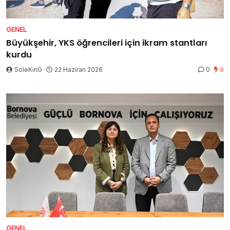
GENEL
Büyükşehir, YKS öğrencileri için ikram stantları
kurdu
SoleKinG
22 Haziran 2026
0
9
GENEL