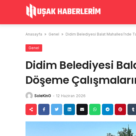
Skip
to
content
Anasayfa
»
Genel
»
Didim Belediyesi Balat Mahallesi’nde T
Genel
Didim Belediyesi Bal
Döşeme Çalışmaları
SoleKinG
-
12 Haziran 2026