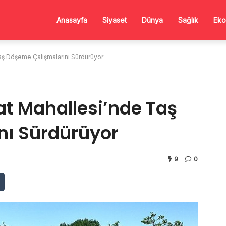
Anasayfa
Siyaset
Dünya
Sağlık
Eko
aş Döşeme Çalışmalarını Sürdürüyor
at Mahallesi’nde Taş
nı Sürdürüyor
9
0