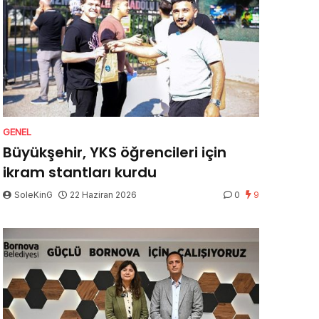
GENEL
Büyükşehir, YKS öğrencileri için
ikram stantları kurdu
SoleKinG
22 Haziran 2026
0
9