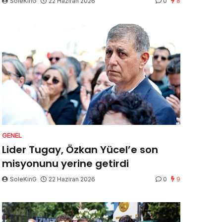
SoleKinG
22 Haziran 2026
0
8
GENEL
Lider Tugay, Özkan Yücel’e son
misyonunu yerine getirdi
SoleKinG
22 Haziran 2026
0
9