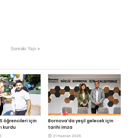
Sonraki Yazı »
S öğrencileri için
Bornova’da yeşil gelecek için
ı kurdu
tarihi imza
6
21 Haziran 2026