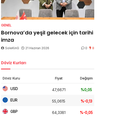
GENEL
Bornova’da yeşil gelecek için tarihi
imza
SoleKinG
21 Haziran 2026
0
8
Döviz Kurları
Döviz Kuru
Fiyat
Değişim
USD
47,6671
%0,05
EUR
55,0615
%-0,13
GBP
64,3381
%-0,05