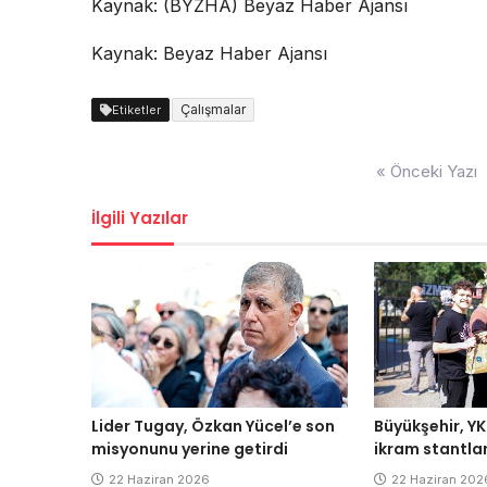
Kaynak: (BYZHA) Beyaz Haber Ajansı
Kaynak: Beyaz Haber Ajansı
Çalışmalar
Etiketler
Yazı
« Önceki Yazı
dolaşımı
İlgili Yazılar
Lider Tugay, Özkan Yücel’e son
Büyükşehir, YK
misyonunu yerine getirdi
ikram stantlar
22 Haziran 2026
22 Haziran 202