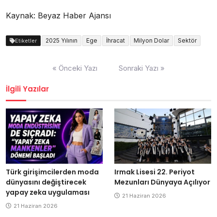
Kaynak: Beyaz Haber Ajansı
2025 Yılının
Ege
İhracat
Milyon Dolar
Sektör
Etiketler
Yazı
« Önceki Yazı
Sonraki Yazı »
dolaşımı
İlgili Yazılar
Türk girişimcilerden moda
Irmak Lisesi 22. Periyot
dünyasını değiştirecek
Mezunları Dünyaya Açılıyor
yapay zeka uygulaması
21 Haziran 2026
21 Haziran 2026