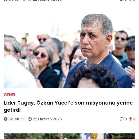
GENEL
Lider Tugay, Özkan Yücel’e son misyonunu yerine
getirdi
SoleKinG
22 Haziran 2026
0
9