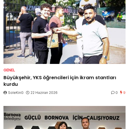
GENEL
Büyükşehir, YKS öğrencileri için ikram stantları
kurdu
SoleKinG
22 Haziran 2026
0
9