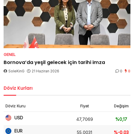
GENEL
Bornova’da yeşil gelecek için tarihi imza
SoleKinG
21 Haziran 2026
0
8
Döviz Kurları
Döviz Kuru
Fiyat
Değişim
USD
47,7069
%0,17
EUR
55,0031
%-0,03