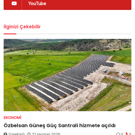
YouTube
İlginizi Çekebilir
EKONOMI
Özbelsan Güneş Güç Santrali hizmete açıldı
SoleKinG
22 Haziran 2026
0
8