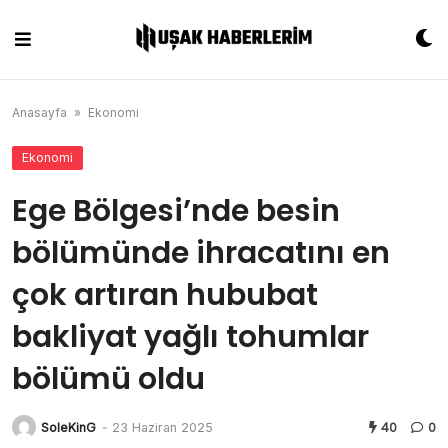
Skip
to
content
Anasayfa
»
Ekonomi
Ekonomi
Ege Bölgesi’nde besin
bölümünde ihracatını en
çok artıran hububat
bakliyat yağlı tohumlar
bölümü oldu
SoleKinG
-
23 Haziran 2025
40
0