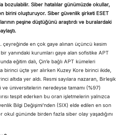
nda bozulabilir. Siber hatalılar günümüzde okullar,
en birini oluşturuyor. Siber güvenlik şirketi ESET
mlarının peşine düştüğünü araştırdı ve buralardaki
aylaştı.
 2. çeyreğinde en çok gaye alınan üçüncü kesim
 bir yanındaki kurumları gaye alan sofistike APT
unda eğitim dalı, Çin’e bağlı APT kümeleri
birinci üçte yer alırken Kuzey Kore birinci ikide,
nci altıda yer aldı.
Resmi sayılara nazaran, Birleşik
1’i ve üniversitelerin neredeyse tamamı (%97)
dırısı tespit ederken bu oran işletmelerin yalnızca
nlik Bilgi Değişimi’nden (SIX) elde edilen en son
her okul gününde birden fazla siber olay yaşadığını