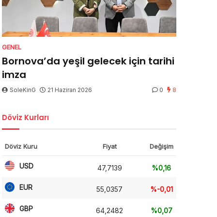
GENEL
Bornova’da yeşil gelecek için tarihi
imza
SoleKinG
21 Haziran 2026
0
8
Döviz Kurları
Döviz Kuru
Fiyat
Değişim
USD
47,7139
%0,16
EUR
55,0357
%-0,01
GBP
64,2482
%0,07