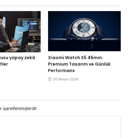
rkusu yapay zekâ
Xiaomi Watch S5 46mm:
tler
Premium Tasarım ve Günlük
Performans
6
30 Mayıs 2026
e işaretlenmişlerdir