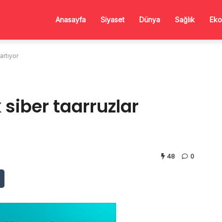
Anasayfa
Siyaset
Dünya
Sağlık
Eko
artıyor
 siber taarruzlar
48
0