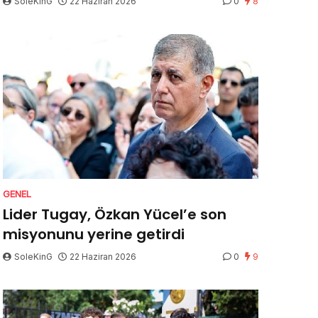
SoleKinG
22 Haziran 2026
0
8
GENEL
Lider Tugay, Özkan Yücel’e son
misyonunu yerine getirdi
SoleKinG
22 Haziran 2026
0
9