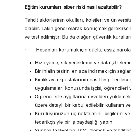
Eğitim kurumları siber riski nasıl azaltabilir?
Tehdit aktörlerinin okulları, kolejleri ve ünivers
olabilir. Lakin genel olarak konuşmak gerekirse
ve test edilmiştir. Bu da olağan güvenlik kuralla
· Hesapları korumak için güçlü, eşsiz parolal
Hızlı yama, sık yedekleme ve data şifreleme
Bir ihlalin tesirini en aza indirmek için sağl
Kimlik avı e-postalarının nasıl tespit edile
uygulamaları konusunda işçisi, öğrencileri ve
Öğrencilerle aygıtlarına evvelden yüklemeler
üzere detaylı bir kabul edilebilir kullanım v
Kuruluşunuzun uç noktalarını, bilgilerini ve
tedarikçisiyle bir iş paydaşlığı yapın
Şüpheli faaliyetleri 7/24 izlemek ve tehdit