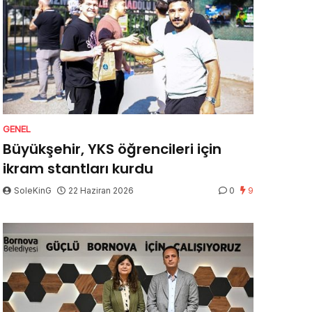
GENEL
Büyükşehir, YKS öğrencileri için
ikram stantları kurdu
SoleKinG
22 Haziran 2026
0
9