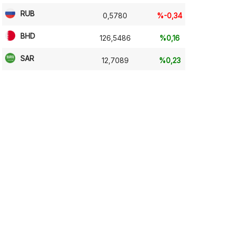
RUB
0,5780
%-0,34
BHD
126,5486
%0,16
SAR
12,7089
%0,23