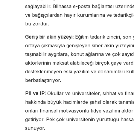
sağlayabilir. Bilhassa e-posta bağlantısı üzerind
ve bağışçılardan hayır kurumlarına ve tedarikç
bu zordur.
Geniş bir akın yüzeyi:
Eğitim tedarik zinciri, so
ortaya çıkmasıyla genişleyen siber akın yüzeyini
taşınabilir aygıtlara, konut ağlarına ve çok sayı
aktörlerinin maksat alabileceği birçok gaye va
desteklenmeyen eski yazılım ve donanımları ku
berbatlaştırıyor.
PII ve IP:
Okullar ve üniversiteler, sıhhat ve fina
hakkında büyük hacimlerde şahsî olarak tanımlanab
onları finansal motivasyonlu fidye yazılımı aktörl
getiriyor. Pek çok üniversitenin yürüttüğü hassas
sunuyor.