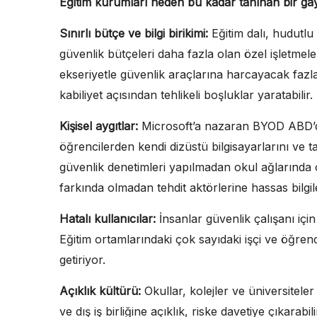
Eğitim kurumları neden bu kadar tanınan bir ga
Sınırlı bütçe ve bilgi birikimi:
Eğitim dalı, hudutl
güvenlik bütçeleri daha fazla olan özel işletmel
ekseriyetle güvenlik araçlarına harcayacak fazl
kabiliyet açısından tehlikeli boşluklar yaratabilir.
Kişisel aygıtlar:
Microsoft’a nazaran BYOD ABD’dek
öğrencilerden kendi dizüstü bilgisayarlarını ve ta
güvenlik denetimleri yapılmadan okul ağlarında
farkında olmadan tehdit aktörlerine hassas bilgile
Hatalı kullanıcılar:
İnsanlar güvenlik çalışanı iç
Eğitim ortamlarındaki çok sayıdaki işçi ve öğrenci
getiriyor.
Açıklık kültürü:
Okullar, kolejler ve üniversiteler 
ve dış iş birliğine açıklık, riske davetiye çıkarabil