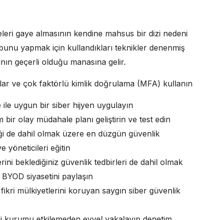
iteleri gaye almasının kendine mahsus bir dizi nedeni
 bunu yapmak için kullandıkları teknikler denenmiş
rının geçerli olduğu manasına gelir.
ar ve çok faktörlü kimlik doğrulama (MFA) kullanın
 ile uygun bir siber hijyen uygulayın
am bir olay müdahale planı geliştirin ve test edin
ceği de dahil olmak üzere en düzgün güvenlik
 yöneticileri eğitin
ini beklediğiniz güvenlik tedbirleri de dahil olmak
e BYOD siyasetini paylaşın
 fikri mülkiyetlerini koruyan saygın siber güvenlik
leri kurumu etkilemeden evvel yakalayıp denetim