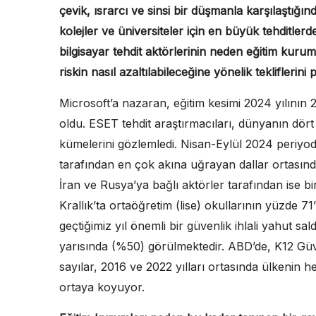
çevik, ısrarcı ve sinsi bir düşmanla karşılaştığı
kolejler ve üniversiteler için en büyük tehditlerd
bilgisayar tehdit aktörlerinin neden eğitim kuru
riskin nasıl azaltılabileceğine yönelik tekliflerini p
Microsoft’a nazaran, eğitim kesimi 2024 yılının
oldu. ESET tehdit araştırmacıları, dünyanın dört
kümelerini gözlemledi. Nisan-Eylül 2024 periyod
tarafından en çok akına uğrayan dallar ortasında 
İran ve Rusya’ya bağlı aktörler tarafından ise biri
Krallık’ta ortaöğretim (lise) okullarının yüzde 7
geçtiğimiz yıl önemli bir güvenlik ihlali yahut sal
yarısında (%50) görülmektedir. ABD’de, K12 Güve
sayılar, 2016 ve 2022 yılları ortasında ülkenin 
ortaya koyuyor.