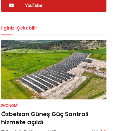
YouTube
İlginizi Çekebilir
EKONOMI
Özbelsan Güneş Güç Santrali
hizmete açıldı