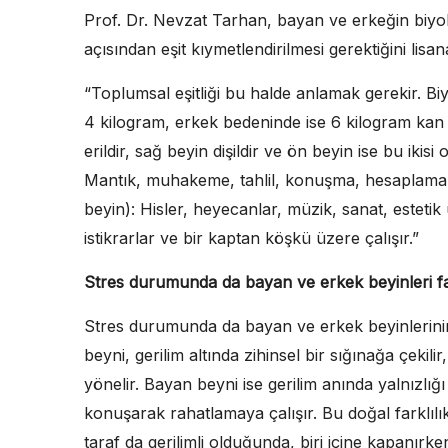
Prof. Dr. Nevzat Tarhan, bayan ve erkeğin biyoloj
açısından eşit kıymetlendirilmesi gerektiğini lisan
“Toplumsal eşitliği bu halde anlamak gerekir. Biyo
4 kilogram, erkek bedeninde ise 6 kilogram kan dol
erildir, sağ beyin dişildir ve ön beyin ise bu ikisi 
Mantık, muhakeme, tahlil, konuşma, hesaplama 
beyin): Hisler, heyecanlar, müzik, sanat, estetik 
istikrarlar ve bir kaptan köşkü üzere çalışır.”
Stres durumunda da bayan ve erkek beyinleri fa
Stres durumunda da bayan ve erkek beyinlerinin 
beyni, gerilim altında zihinsel bir sığınağa çek
yönelir. Bayan beyni ise gerilim anında yalnızlı
konuşarak rahatlamaya çalışır. Bu doğal farklılıkl
taraf da gerilimli olduğunda, biri içine kapanırk