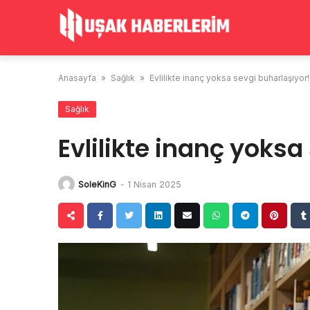
Skip
to
content
Anasayfa
»
Sağlık
»
Evlilikte inanç yoksa sevgi buharlaşıyor!
Sağlık
Evlilikte inanç yoksa
SoleKinG
-
1 Nisan 2025