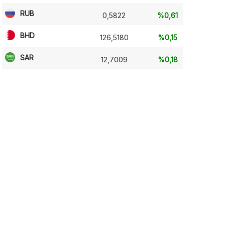
RUB
0,5822
%0,61
BHD
126,5180
%0,15
SAR
12,7009
%0,18