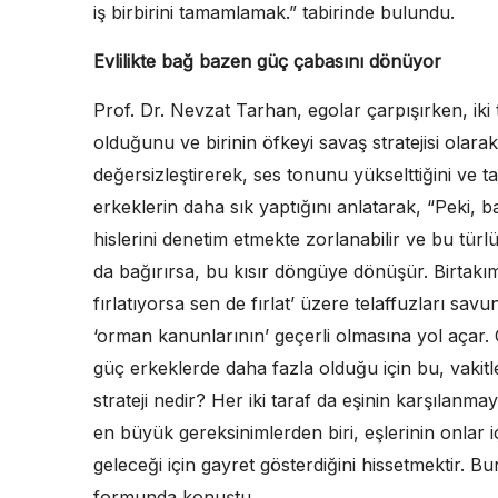
iş birbirini tamamlamak.” tabirinde bulundu.
Evlilikte bağ bazen güç çabasını dönüyor
Prof. Dr. Nevzat Tarhan, egolar çarpışırken, iki 
olduğunu ve birinin öfkeyi savaş stratejisi olarak 
değersizleştirerek, ses tonunu yükselttiğini ve t
erkeklerin daha sık yaptığını anlatarak, “Peki, b
hislerini denetim etmekte zorlanabilir ve bu türl
da bağırırsa, bu kısır döngüye dönüşür. Birtakım
fırlatıyorsa sen de fırlat’ üzere telaffuzları savun
‘orman kanunlarının’ geçerli olmasına yol açar. 
güç erkeklerde daha fazla olduğu için bu, vakitle
strateji nedir? Her iki taraf da eşinin karşılanm
en büyük gereksinimlerden biri, eşlerinin onlar için
geleceği için gayret gösterdiğini hissetmektir. 
formunda konuştu.