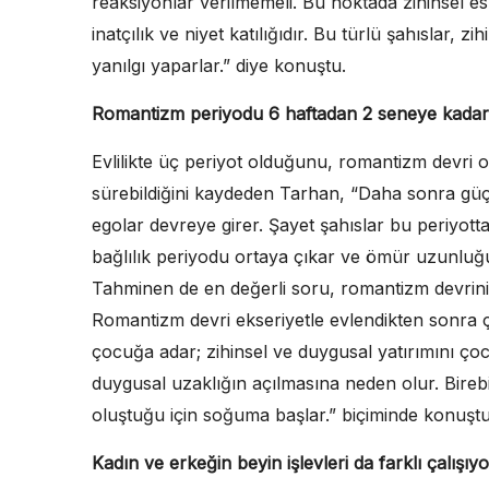
reaksiyonlar verilmemeli. Bu noktada zihinsel esn
inatçılık ve niyet katılığıdır. Bu türlü şahıslar, zi
yanılgı yaparlar.” diye konuştu.
Romantizm periyodu 6 haftadan 2 seneye kadar 
Evlilikte üç periyot olduğunu, romantizm devri ol
sürebildiğini kaydeden Tarhan, “Daha sonra güç ç
egolar devreye girer. Şayet şahıslar bu periyotta ş
bağlılık periyodu ortaya çıkar ve ömür uzunluğu
Tahminen de en değerli soru, romantizm devrinin 
Romantizm devri ekseriyetle evlendikten sonra 
çocuğa adar; zihinsel ve duygusal yatırımını çoc
duygusal uzaklığın açılmasına neden olur. Birebi
oluştuğu için soğuma başlar.” biçiminde konuştu
Kadın ve erkeğin beyin işlevleri da farklı çalışıyo