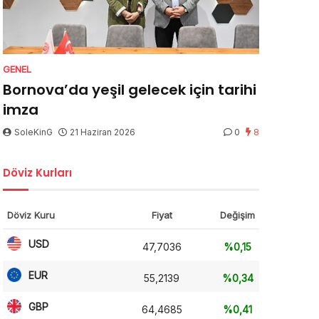
GENEL
Bornova’da yeşil gelecek için tarihi
imza
SoleKinG
21 Haziran 2026
0
8
Döviz Kurları
Döviz Kuru
Fiyat
Değişim
USD
47,7036
%0,15
EUR
55,2139
%0,34
GBP
64,4685
%0,41