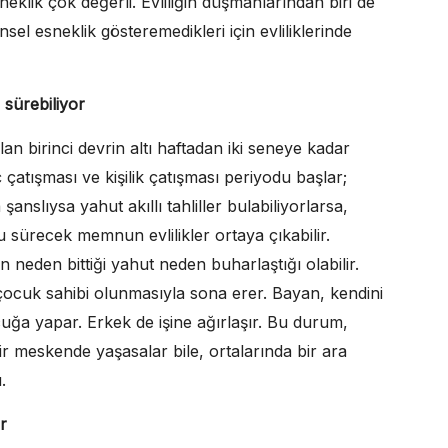
eklik çok değerli. Evliliğin düşmanlarından biri de
hinsel esneklik gösteremedikleri için evliliklerinde
sürebiliyor
an birinci devrin altı haftadan iki seneye kadar
atışması ve kişilik çatışması periyodu başlar;
anslıysa yahut akıllı tahliller bulabiliyorlarsa,
 sürecek memnun evlilikler ortaya çıkabilir.
neden bittiği yahut neden buharlaştığı olabilir.
çocuk sahibi olunmasıyla sona erer. Bayan, kendini
uğa yapar. Erkek de işine ağırlaşır. Bu durum,
r meskende yaşasalar bile, ortalarında bir ara
.
r