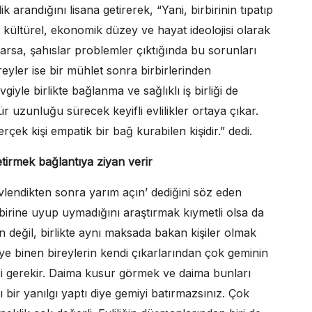
randığını lisana getirerek, “Yani, birbirinin tıpatıp
l, kültürel, ekonomik düzey ve hayat ideolojisi olarak
varsa, şahıslar problemler çıktığında bu sorunları
ireyler ise bir mühlet sonra birbirlerinden
giyle birlikte bağlanma ve sağlıklı iş birliği de
r uzunluğu sürecek keyifli evlilikler ortaya çıkar.
çek kişi empatik bir bağ kurabilen kişidir.” dedi.
tirmek bağlantıya ziyan verir
vlendikten sonra yarım açın’ dediğini söz eden
irine uyup uymadığını araştırmak kıymetli olsa da
n değil, birlikte aynı maksada bakan kişiler olmak
iye binen bireylerin kendi çıkarlarından çok geminin
i gerekir. Daima kusur görmek ve daima bunları
 bir yanılgı yaptı diye gemiyi batırmazsınız. Çok