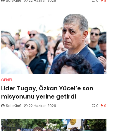
SoleKinG
22 Haziran 2026
0
8
GENEL
Lider Tugay, Özkan Yücel’e son
misyonunu yerine getirdi
SoleKinG
22 Haziran 2026
0
9