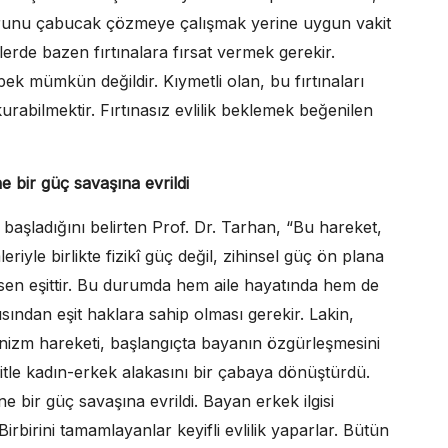
, sorunu çabucak çözmeye çalışmak yerine uygun vakit
klerde bazen fırtınalara fırsat vermek gerekir.
 pek mümkün değildir. Kıymetli olan, bu fırtınaları
kurabilmektir. Fırtınasız evlilik beklemek beğenilen
ine bir güç savaşına evrildi
başladığını belirten Prof. Dr. Tarhan, “Bu hareket,
eriyle birlikte fizikî güç değil, zihinsel güç ön plana
asen eşittir. Bu durumda hem aile hayatında hem de
ından eşit haklara sahip olması gerekir. Lakin,
minizm hareketi, başlangıçta bayanın özgürleşmesini
kitle kadın-erkek alakasını bir çabaya dönüştürdü.
ine bir güç savaşına evrildi. Bayan erkek ilgisi
irbirini tamamlayanlar keyifli evlilik yaparlar. Bütün