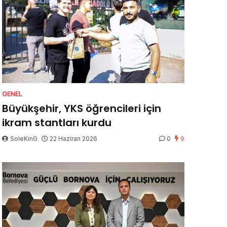
GENEL
Büyükşehir, YKS öğrencileri için
ikram stantları kurdu
SoleKinG
22 Haziran 2026
0
9