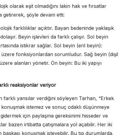
ik olarak eşit olmadığını lakin hak ve fırsatlar
a getirerek, şöyle devam etti:
lojik farklılıklar açıktır. Bayan bedeninde yaklaşık
aşır. Beyin işlevleri da farklı çalışır. Sol beyin
ortasında istikrar sağlar. Sol beyin (eril beyin):
üzere fonksiyonlardan sorumludur. Sağ beyin (dişil
üzere alanları yönetir. Ön beyin: Bu iki yapıyı
rklı reaksiyonlar veriyor
farklı yansılar verdiğini söyleyen Tarhan, “Erkek
ilir, konuşmak istemez ve sonuç odaklı düşünmeye
ğı gidermek için paylaşma gereksinimi hisseder ve
ar bazen irtibatta çatışmalara yol açabilir. Her iki
en başkası konuşmak isteyebilir. Bu tıp durumlarda,