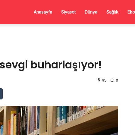
Anasayfa
Siyaset
Dünya
Sağlık
Eko
 sevgi buharlaşıyor!
45
0