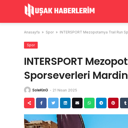
Skip
to
content
Anasayfa
»
Spor
»
INTERSPORT Mezopotamya Trail Run Spor
Spor
INTERSPORT Mezopot
Sporseverleri Mardi
SoleKinG
-
21 Nisan 2025