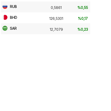
RUB
0,5861
%0,55
BHD
126,5301
%0,17
SAR
12,7079
%0,23