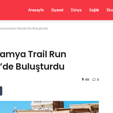
Anasayfa
Siyaset
Dünya
Sağlık
Eko
severleri Mardin’de Buluşturdu
amya Trail Run
n’de Buluşturdu
49
0