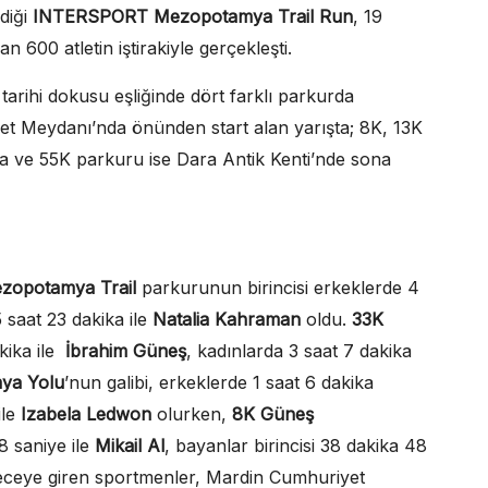
diği
INTERSPORT Mezopotamya Trail Run
, 19
 600 atletin iştirakiyle gerçekleşti.
 tarihi dokusu eşliğinde dört farklı parkurda
et Meydanı’nda önünden start alan yarışta; 8K, 13K
 ve 55K parkuru ise Dara Antik Kenti’nde sona
zopotamya Trail
parkurunun birincisi erkeklerde 4
5 saat 23 dakika ile
Natalia Kahraman
oldu.
33K
kika ile
İbrahim Güneş
, kadınlarda
3 saat 7 dakika
ya Yolu
’nun galibi, erkeklerde 1 saat 6 dakika
ile
Izabela Ledwon
olurken,
8K Güneş
8 saniye ile
Mikail Al
, bayanlar birincisi
38 dakika 48
eceye giren sportmenler, Mardin Cumhuriyet