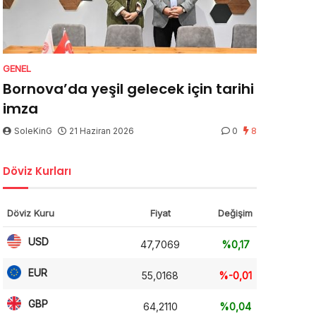
GENEL
Bornova’da yeşil gelecek için tarihi
imza
SoleKinG
21 Haziran 2026
0
8
Döviz Kurları
Döviz Kuru
Fiyat
Değişim
USD
47,7069
%0,17
EUR
55,0168
%-0,01
GBP
64,2110
%0,04