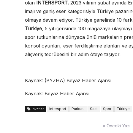
olan
INTERSPORT,
2023 yılının şubat ayında E
imajı ve geniş eser kategorisiyle Türkiye pazarı
olmaya devam ediyor. Türkiye genelinde 10 fark
Türkiye
, 5 yıl içerisinde 100 mağazaya ulaşmayı 
spor tutkunlarına dünyaca ünlü markaların pre
konsol oyunları, eser ferdileştirme alanları ve a
alışveriş tecrübesini bir adım öteye taşıyor.
Kaynak: (BYZHA) Beyaz Haber Ajansı
Kaynak: Beyaz Haber Ajansı
Intersport
Parkuru
Saat
Spor
Türkiye
Etiketler
Yazı
« Önceki Yazı
dolaşımı