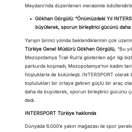
Meydanı’nda düzenlenen merasimle ödüllendirild
Gökhan Görgülü: “Önümüzdeki Yıl INTERS
büyüterek, sporun birleştirici gücünü daha g
Yarışın birinci yılında beklendiklerinin çok üzerind
Türkiye Genel Müdürü Gökhan Görgülü
, “Bu y
Mezopotamya Trail Run’a gösterilen ağır ilgi bizl
parkurda koşmadı; Mezopotamya’nın kadim tarihi
hoşluklarla de bütünleşti. INTERSPORT olarak biz
toplulukları bir ortaya getiren güçlü bir araç o
daha da büyüterek, sporun birleştirici gücünü ço
dedi.
INTERSPORT Türkiye hakkında
Dünyada 6.000’e yakın mağazası ile spor perake