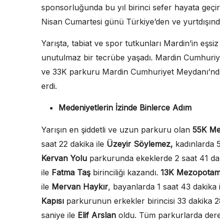
sponsorluğunda bu yıl birinci sefer hayata geçir
Nisan Cumartesi günü Türkiye’den ve yurtdışından
Yarışta, tabiat ve spor tutkunları Mardin’in eşsiz
unutulmaz bir tecrübe yaşadı. Mardin Cumhuriy
ve 33K parkuru Mardin Cumhuriyet Meydanı’nda
erdi.
Medeniyetlerin İzinde Binlerce Adım
Yarışın en şiddetli ve uzun parkuru olan
55K Me
saat 22 dakika ile
Üzeyir Söylemez,
kadınlarda
Kervan Yolu
parkurunda ekeklerde 2 saat 41 da
ile
Fatma Taş
birinciliği kazandı.
13K Mezopotam
ile
Mervan Haykır
, bayanlarda 1 saat 43 dakika 
Kapısı
parkurunun erkekler birincisi 33 dakika 2
saniye ile
Elif Arslan
oldu. Tüm parkurlarda der