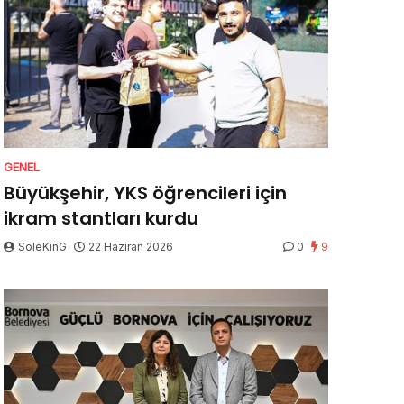
GENEL
Büyükşehir, YKS öğrencileri için
ikram stantları kurdu
SoleKinG
22 Haziran 2026
0
9