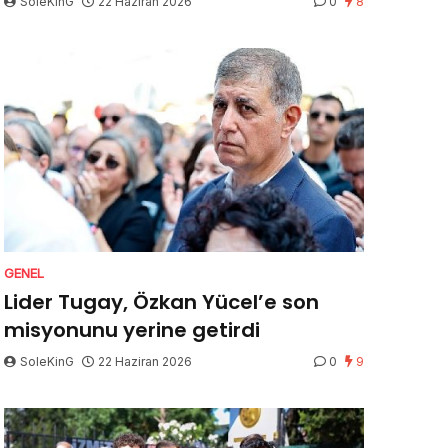
SoleKinG
22 Haziran 2026
0
8
GENEL
Lider Tugay, Özkan Yücel’e son
misyonunu yerine getirdi
SoleKinG
22 Haziran 2026
0
9