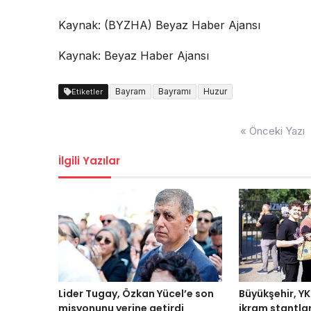
Kaynak: (BYZHA) Beyaz Haber Ajansı
Kaynak: Beyaz Haber Ajansı
Bayram
Bayramı
Huzur
Etiketler
Yazı
« Önceki Yazı
dolaşımı
İlgili Yazılar
Lider Tugay, Özkan Yücel’e son
Büyükşehir, YK
misyonunu yerine getirdi
ikram stantlar