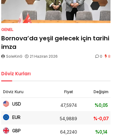
GENEL
Bornova’da yeşil gelecek için tarihi
imza
SoleKinG
21 Haziran 2026
0
8
Döviz Kurları
Döviz Kuru
Fiyat
Değişim
USD
47,5974
%0,05
EUR
54,9889
%-0,07
GBP
64,2240
%0,14