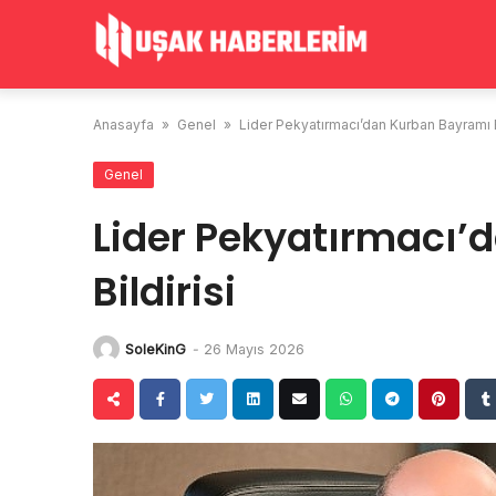
Skip
to
content
Anasayfa
»
Genel
»
Lider Pekyatırmacı’dan Kurban Bayramı Bi
Genel
Lider Pekyatırmacı’
Bildirisi
SoleKinG
-
26 Mayıs 2026