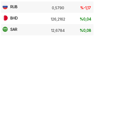
RUB
0,5790
%-1,17
BHD
126,2162
%0,04
SAR
12,6784
%0,08