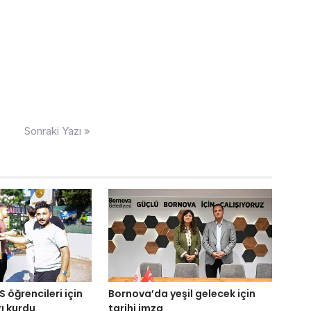
Sonraki Yazı »
S öğrencileri için
Bornova’da yeşil gelecek için
ı kurdu
tarihi imza