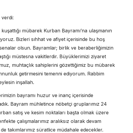
 verdi:
zi kuşattığı mübarek Kurban Bayramı’na ulaşmanın
uz. Bizleri sıhhat ve afiyet içerisinde bu hoş
enalar olsun. Bayramlar; birlik ve beraberliğimizin
aştığı müstesna vakitlerdir. Büyüklerimizi ziyaret
umuz, muhtaçlık sahiplerini gözettiğimiz bu mübarek
emnunluk getirmesini temenni ediyorum. Rabbim
eylesin inşallah.
erimizin bayramı huzur ve inanç içerisinde
ladık. Bayram mühletince nöbetçi gruplarımız 24
urban satış ve kesim noktaları başta olmak üzere
enfekte çalışmalarımız aralıksız olarak devam
 de takımlarımız süratlice müdahale edecekler.