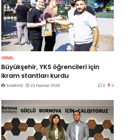
GENEL
Büyükşehir, YKS öğrencileri için
ikram stantları kurdu
SoleKinG
22 Haziran 2026
0
9