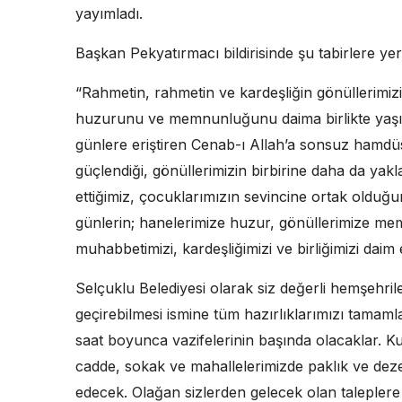
yayımladı.
Başkan Pekyatırmacı bildirisinde şu tabirlere yer
“Rahmetin, rahmetin ve kardeşliğin gönüllerimi
huzurunu ve memnunluğunu daima birlikte yaşıyor
günlere eriştiren Cenab-ı Allah’a sonsuz hamdüs
güçlendiği, gönüllerimizin birbirine daha da yakl
ettiğimiz, çocuklarımızın sevincine ortak olduğ
günlerin; hanelerimize huzur, gönüllerimize m
muhabbetimizi, kardeşliğimizi ve birliğimizi daim 
Selçuklu Belediyesi olarak siz değerli hemşehril
geçirebilmesi ismine tüm hazırlıklarımızı tamam
saat boyunca vazifelerinin başında olacaklar. K
cadde, sokak ve mahallelerimizde paklık ve dez
edecek. Olağan sizlerden gelecek olan taleplere