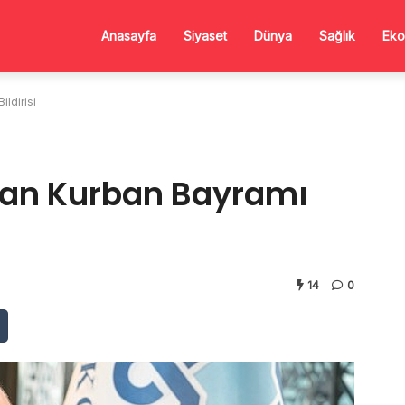
Anasayfa
Siyaset
Dünya
Sağlık
Eko
ldirisi
dan Kurban Bayramı
14
0