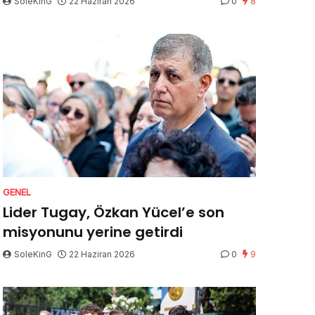
SoleKinG
22 Haziran 2026
0
8
GENEL
Lider Tugay, Özkan Yücel’e son
misyonunu yerine getirdi
SoleKinG
22 Haziran 2026
0
9