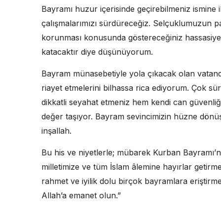
Bayramı huzur içerisinde geçirebilmeniz ismine il
çalışmalarımızı sürdüreceğiz. Selçuklumuzun pak
korunması konusunda göstereceğiniz hassasiyet,
katacaktır diye düşünüyorum.
Bayram münasebetiyle yola çıkacak olan vatanda
riayet etmelerini bilhassa rica ediyorum. Çok s
dikkatli seyahat etmeniz hem kendi can güvenliğ
değer taşıyor. Bayram sevincimizin hüzne dönüş
inşallah.
Bu his ve niyetlerle; mübarek Kurban Bayramı’n
milletimize ve tüm İslam âlemine hayırlar getirmes
rahmet ve iyilik dolu birçok bayramlara eriştir
Allah’a emanet olun.”