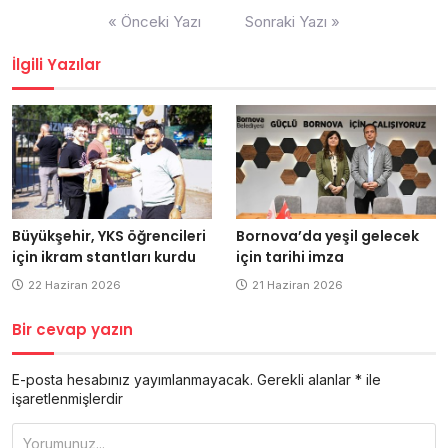
Yazı
« Önceki Yazı
Sonraki Yazı »
dolaşımı
İlgili Yazılar
Büyükşehir, YKS öğrencileri
Bornova’da yeşil gelecek
için ikram stantları kurdu
için tarihi imza
22 Haziran 2026
21 Haziran 2026
Bir cevap yazın
E-posta hesabınız yayımlanmayacak.
Gerekli alanlar
*
ile
işaretlenmişlerdir