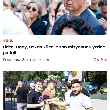
GENEL
Lider Tugay, Özkan Yücel’e son misyonunu yerine
getirdi
SoleKinG
22 Haziran 2026
0
10