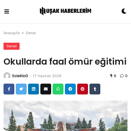
Skip
to
content
Anasayfa
»
Genel
Genel
Okullarda faal ömür eğitimi
SoleKinG
-
17 Haziran 2026
9
0