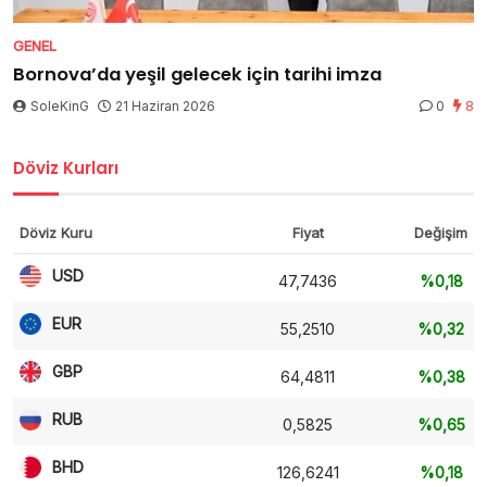
GENEL
Bornova’da yeşil gelecek için tarihi imza
SoleKinG
21 Haziran 2026
0
8
Döviz Kurları
Döviz Kuru
Fiyat
Değişim
USD
47,7436
%0,18
EUR
55,2510
%0,32
GBP
64,4811
%0,38
RUB
0,5825
%0,65
BHD
126,6241
%0,18