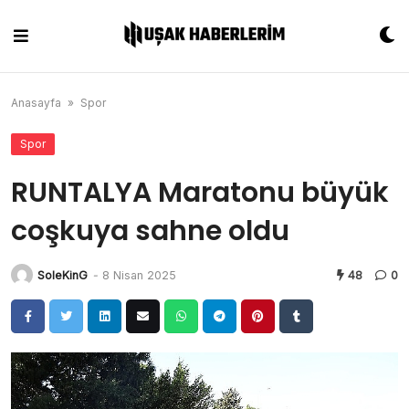
Skip
to
content
Anasayfa
»
Spor
Spor
RUNTALYA Maratonu büyük
coşkuya sahne oldu
SoleKinG
-
8 Nisan 2025
48
0