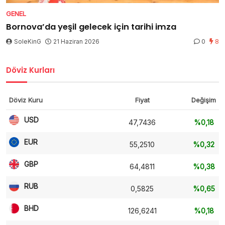
GENEL
Bornova’da yeşil gelecek için tarihi imza
SoleKinG
21 Haziran 2026
0
8
Döviz Kurları
Döviz Kuru
Fiyat
Değişim
USD
47,7436
%0,18
EUR
55,2510
%0,32
GBP
64,4811
%0,38
RUB
0,5825
%0,65
BHD
126,6241
%0,18