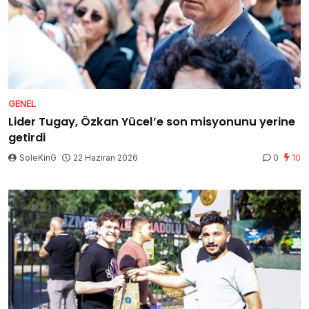
GENEL
Lider Tugay, Özkan Yücel’e son misyonunu yerine
getirdi
SoleKinG
22 Haziran 2026
0
10