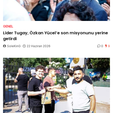
GENEL
Lider Tugay, Özkan Yücel’e son misyonunu yerine
getirdi
SoleKinG
22 Haziran 2026
0
9