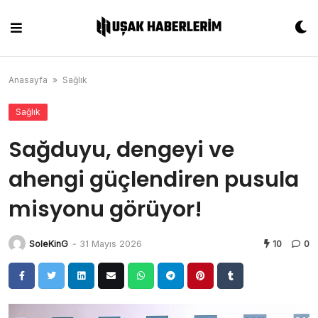
Skip
to
content
Anasayfa
»
Sağlık
Sağlık
Sağduyu, dengeyi ve
ahengi güçlendiren pusula
misyonu görüyor!
SoleKinG
-
31 Mayıs 2026
10
0