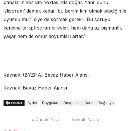
pahaların kesişim noktasında doğar. Yani ‘bunu
istiyorum’ demek kadar ‘bu benim kim olmak istediğimle
uyumlu mu?’ diye de sormak gerekir. Bu soruyu
kendine tertipli soran bireyler, hem daha az pişmanlık
yaşar hem de ömür doyumları artar.”
Kaynak: (BYZHA) Beyaz Haber Ajansı
Kaynak: Beyaz Haber Ajansı
Aydın
Duyguları
Duygusal
Karar
Sağduyu
Etiketler
Yazı
« Önceki Yazı
Sonraki Yazı »
dolaşımı