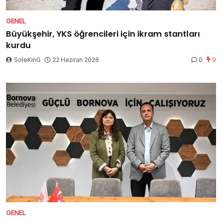
GENEL
Büyükşehir, YKS öğrencileri için ikram stantları
kurdu
SoleKinG
22 Haziran 2026
0
9
GENEL