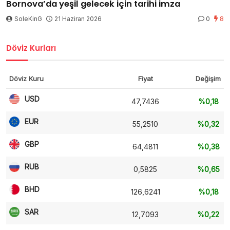
Bornova’da yeşil gelecek için tarihi imza
SoleKinG
21 Haziran 2026
0
8
Döviz Kurları
Döviz Kuru
Fiyat
Değişim
USD
47,7436
%0,18
EUR
55,2510
%0,32
GBP
64,4811
%0,38
RUB
0,5825
%0,65
BHD
126,6241
%0,18
SAR
12,7093
%0,22