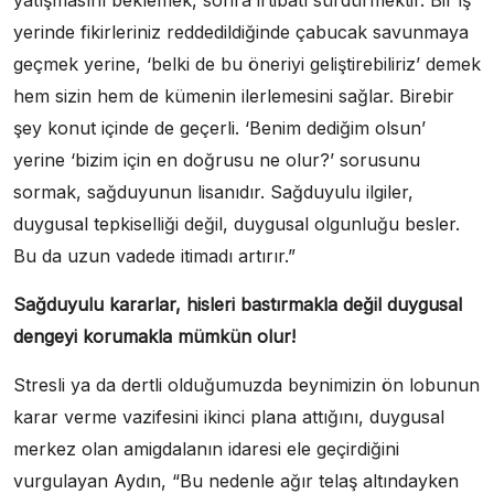
yatışmasını beklemek, sonra irtibatı sürdürmektir. Bir iş
yerinde fikirleriniz reddedildiğinde çabucak savunmaya
geçmek yerine, ‘belki de bu öneriyi geliştirebiliriz’ demek
hem sizin hem de kümenin ilerlemesini sağlar. Birebir
şey konut içinde de geçerli. ‘Benim dediğim olsun’
yerine ‘bizim için en doğrusu ne olur?’ sorusunu
sormak, sağduyunun lisanıdır. Sağduyulu ilgiler,
duygusal tepkiselliği değil, duygusal olgunluğu besler.
Bu da uzun vadede itimadı artırır.”
Sağduyulu kararlar, hisleri bastırmakla değil duygusal
dengeyi korumakla mümkün olur!
Stresli ya da dertli olduğumuzda beynimizin ön lobunun
karar verme vazifesini ikinci plana attığını, duygusal
merkez olan amigdalanın idaresi ele geçirdiğini
vurgulayan Aydın, “Bu nedenle ağır telaş altındayken