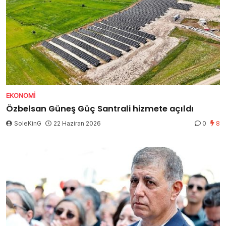
EKONOMI
Özbelsan Güneş Güç Santrali hizmete açıldı
SoleKinG
22 Haziran 2026
0
8