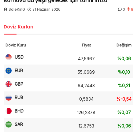
Bornova’da yeşil gelecek için tarihi imza
SoleKinG
21 Haziran 2026
0
8
Döviz Kurları
Döviz Kuru
Fiyat
Değişim
USD
47,5967
%0,06
EUR
55,0689
%0,10
GBP
64,2443
%0,21
RUB
0,5834
%-0,54
BHD
126,2378
%0,07
SAR
12,6753
%0,06