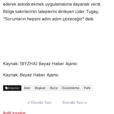
ederek askıda ekmek uygulamasına dayanak verdi.
Bölge sakinlerinin taleplerini dinleyen Lider Tugay,
“Sorunların hepsini adım adım çözeceğiz” dedi.
Kaynak: (BYZHA) Beyaz Haber Ajansı
Kaynak: Beyaz Haber Ajansı
Alan
Başkan
Buca
Düzenleme
Park
Etiketler
Yazı
« Önceki Yazı
Sonraki Yazı »
dolaşımı
İlgili Yazılar