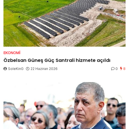
EKONOMI
Özbelsan Güneş Güç Santrali hizmete açıldı
SoleKinG
22 Haziran 2026
0
8