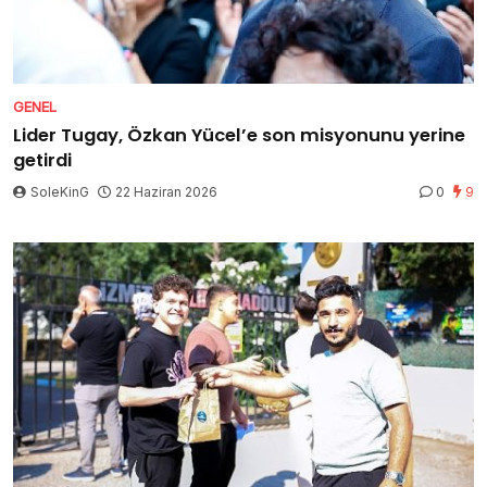
GENEL
Lider Tugay, Özkan Yücel’e son misyonunu yerine
getirdi
SoleKinG
22 Haziran 2026
0
9