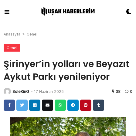
Skip
to
content
Anasayfa
»
Genel
Genel
Şirinyer’in yolları ve Beyazıt
Aykut Parkı yenileniyor
SoleKinG
-
17 Haziran 2025
38
0