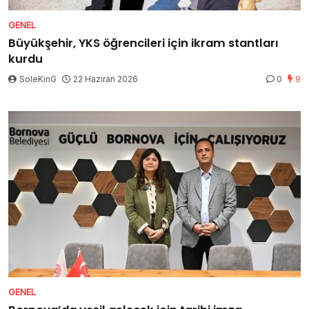
GENEL
Büyükşehir, YKS öğrencileri için ikram stantları
kurdu
SoleKinG
22 Haziran 2026
0
9
GENEL