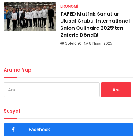
EKONOMI
TAFED Mutfak Sanatları
Ulusal Grubu, International
Salon Culinaire 2025’ten
Zaferle Döndü!
SoleKinG
8 Nisan 2025
Arama Yap
Arama:
Sosyal
Facebook