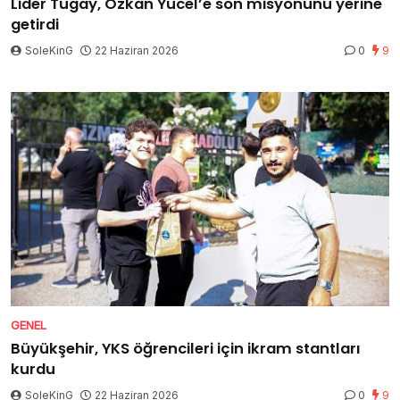
Lider Tugay, Özkan Yücel’e son misyonunu yerine
getirdi
SoleKinG
22 Haziran 2026
0
9
GENEL
Büyükşehir, YKS öğrencileri için ikram stantları
kurdu
SoleKinG
22 Haziran 2026
0
9