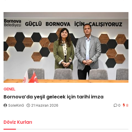
GENEL
Bornova’da yeşil gelecek için tarihi imza
SoleKinG
21 Haziran 2026
0
8
Döviz Kurları