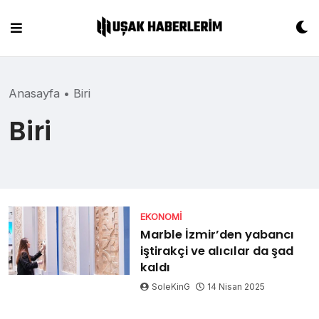
Skip
to
content
Anasayfa
•
Biri
Biri
EKONOMI
Marble İzmir’den yabancı
iştirakçi ve alıcılar da şad
kaldı
SoleKinG
14 Nisan 2025