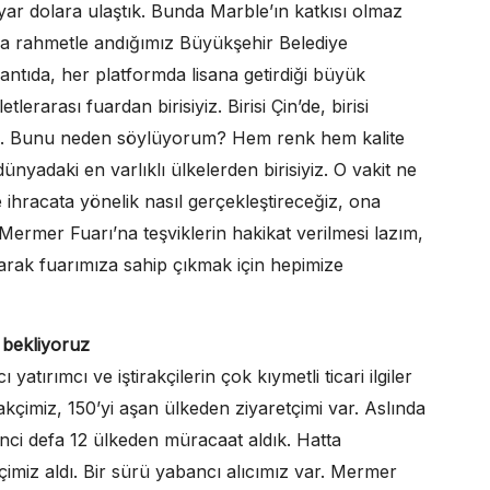
yar dolara ulaştık. Bunda Marble’ın katkısı olmaz
a rahmetle andığımız Büyükşehir Belediye
plantıda, her platformda lisana getirdiği büyük
tlerarası fuardan birisiyiz. Birisi Çin’de, birisi
ciyiz. Bunu neden söylüyorum? Hem renk hem kalite
ünyadaki en varlıklı ülkelerden birisiyiz. O vakit ne
ihracata yönelik nasıl gerçekleştireceğiz, ona
Mermer Fuarı’na teşviklerin hakikat verilmesi lazım,
rak fuarımıza sahip çıkmak için hepimize
i bekliyoruz
rımcı ve iştirakçilerin çok kıymetli ticari ilgiler
rakçimiz, 150’yi aşan ülkeden ziyaretçimi var. Aslında
nci defa 12 ülkeden müracaat aldık. Hatta
imiz aldı. Bir sürü yabancı alıcımız var. Mermer