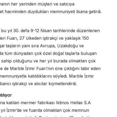
ünyanın her yerinden müşteri ve satıcıya
aret hacminden duydukları memnuniyeti lisana getirdi.
 bu yıl 30. defa 9-12 Nisan tarihlerinde düzenlenen
ri Fuarı, 27 ülkeden iştirakçi ve yaklaşık 150
oğal taşların yanı sıra Avrupa, Uzakdoğu ve
 da tüm dünyadan çok özel doğal taşlarla buluşan
ere sahip olduğunu ve her yıl burada olmaktan çok
rı ile de Marble İzmir Fuarı’nın öne çıktığını tabir eden
a memnuniyetle katıldıklarını söyledi. Marble İzmir
abancı iştirakçi ve alıcılar kıymetlendirdi.
tılıyor
na katılan mermer fabrikası Iktinos Hellas S.A
r yıl İzmir’de ve fuarda olmaktan çok memnun