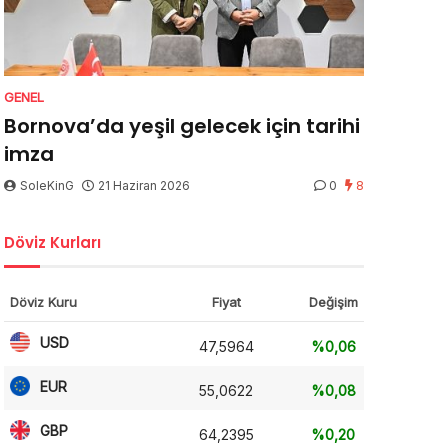
GENEL
Bornova’da yeşil gelecek için tarihi
imza
SoleKinG
21 Haziran 2026
0
8
Döviz Kurları
Döviz Kuru
Fiyat
Değişim
USD
47,5964
%0,06
EUR
55,0622
%0,08
GBP
64,2395
%0,20