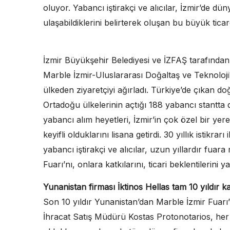
oluyor. Yabancı iştirakçi ve alıcılar, İzmir’de d
ulaşabildiklerini belirterek oluşan bu büyük tic
İzmir Büyükşehir Belediyesi ve İZFAŞ tarafından
Marble İzmir-Uluslararası Doğaltaş ve Teknolojile
ülkeden ziyaretçiyi ağırladı. Türkiye’de çıkan d
Ortadoğu ülkelerinin açtığı 188 yabancı stantta
yabancı alım heyetleri, İzmir’in çok özel bir y
keyifli olduklarını lisana getirdi. 30 yıllık istikra
yabancı iştirakçi ve alıcılar, uzun yıllardır fuar
Fuarı’nı, onlara katkılarını, ticari beklentilerini y
Yunanistan firması İktinos Hellas tam 10 yıldır ka
Son 10 yıldır Yunanistan’dan Marble İzmir Fuarı’
İhracat Satış Müdürü Kostas Protonotarios, he