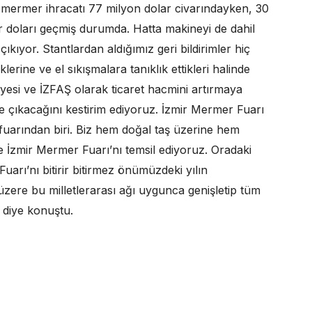
n mermer ihracatı 77 milyon dolar civarındayken, 30
ar doları geçmiş durumda. Hatta makineyi de dahil
çıkıyor. Stantlardan aldığımız geri bildirimler hiç
iklerine ve el sıkışmalara tanıklık ettikleri halinde
esi ve İZFAŞ olarak ticaret hacmini artırmaya
e çıkacağını kestirim ediyoruz. İzmir Mermer Fuarı
fuarından biri. Biz hem doğal taş üzerine hem
e İzmir Mermer Fuarı’nı temsil ediyoruz. Oradaki
Fuarı’nı bitirir bitirmez önümüzdeki yılın
üzere bu milletlerarası ağı uygunca genişletip tüm
 diye konuştu.