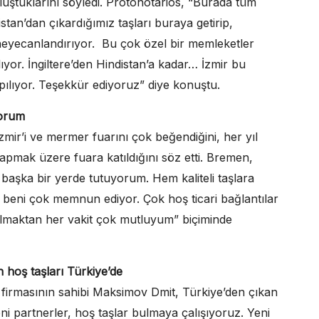
luştuklarını söyledi. Protonotarios, “Burada tüm
stan’dan çıkardığımız taşları buraya getirip,
i heyecanlandırıyor. Bu çok özel bir memleketler
ıyor. İngiltere’den Hindistan’a kadar… İzmir bu
pılıyor. Teşekkür ediyoruz” diye konuştu.
yorum
mir’i ve mermer fuarını çok beğendiğini, her yıl
apmak üzere fuara katıldığını söz etti. Bremen,
 başka bir yerde tutuyorum. Hem kaliteli taşlara
beni çok memnun ediyor. Çok hoş ticari bağlantılar
 olmaktan her vakit çok mutluyum” biçiminde
 hoş taşları Türkiye’de
 firmasının sahibi Maksimov Dmit, Türkiye’den çıkan
eni partnerler, hoş taşlar bulmaya çalışıyoruz. Yeni