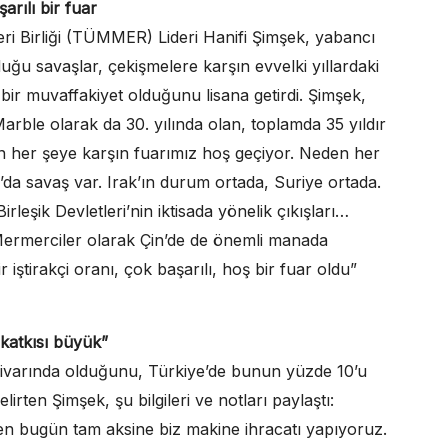
ılı bir fuar
ri Birliği (TÜMMER) Lideri Hanifi Şimşek, yabancı
duğu savaşlar, çekişmelere karşın evvelki yıllardaki
 bir muvaffakiyet olduğunu lisana getirdi. Şimşek,
arble olarak da 30. yılında olan, toplamda 35 yıldır
akin her şeye karşın fuarımız hoş geçiyor. Neden her
a savaş var. Irak’ın durum ortada, Suriye ortada.
rleşik Devletleri’nin iktisada yönelik çıkışları…
. Mermerciler olarak Çin’de de önemli manada
 iştirakçi oranı, çok başarılı, hoş bir fuar oldu”
 katkısı büyük”
civarında olduğunu, Türkiye’de bunun yüzde 10’u
irten Şimşek, şu bilgileri ve notları paylaştı:
en bugün tam aksine biz makine ihracatı yapıyoruz.