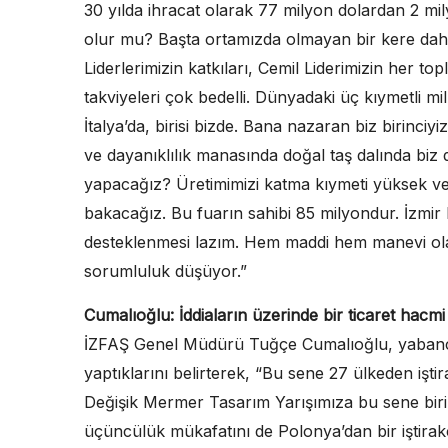
30 yılda ihracat olarak 77 milyon dolardan 2 mil
olur mu? Başta ortamızda olmayan bir kere dah
Liderlerimizin katkıları, Cemil Liderimizin her to
takviyeleri çok bedelli. Dünyadaki üç kıymetli mille
İtalya’da, birisi bizde. Bana nazaran biz birin
ve dayanıklılık manasında doğal taş dalında biz d
yapacağız? Üretimimizi katma kıymeti yüksek ve 
bakacağız. Bu fuarın sahibi 85 milyondur. İzmir 
desteklenmesi lazım. Hem maddi hem manevi ola
sorumluluk düşüyor.”
Cumalıoğlu: İddiaların üzerinde bir ticaret hacm
İZFAŞ Genel Müdürü Tuğçe Cumalıoğlu, yabancı yatı
yaptıklarını belirterek, “Bu sene 27 ülkeden işti
Değişik Mermer Tasarım Yarışımıza bu sene biri
üçüncülük mükafatını de Polonya’dan bir iştirakç