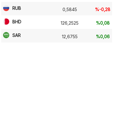
RUB
0,5845
%-0,28
BHD
126,2525
%0,08
SAR
12,6755
%0,06