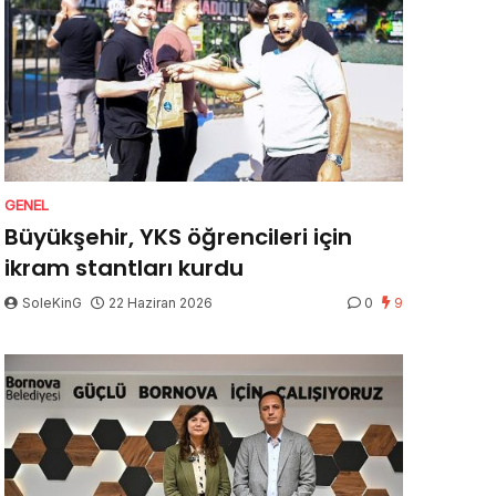
GENEL
Büyükşehir, YKS öğrencileri için
ikram stantları kurdu
SoleKinG
22 Haziran 2026
0
9