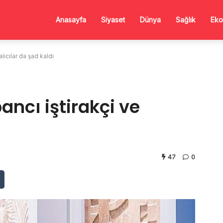
Anasayfa
Siyaset
Dünya
Sağlık
Eko
lıcılar da şad kaldı
ancı iştirakçi ve
47
0