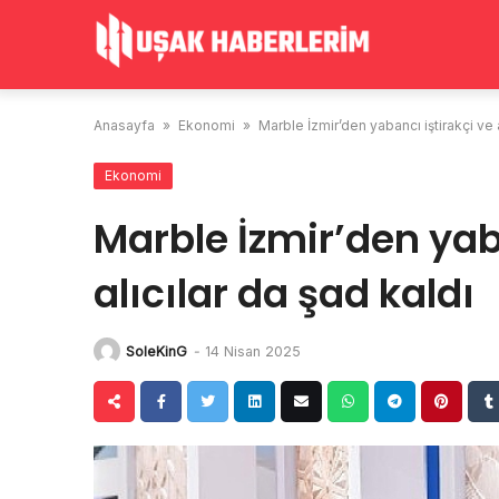
Skip
to
content
Anasayfa
»
Ekonomi
»
Marble İzmir’den yabancı iştirakçi ve a
Ekonomi
Marble İzmir’den yab
alıcılar da şad kaldı
SoleKinG
-
14 Nisan 2025