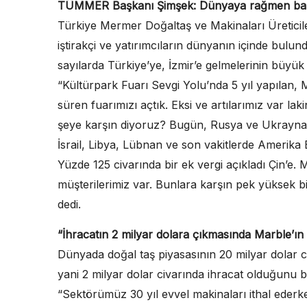
TÜMMER Başkanı Şimşek: Dünyaya rağmen başar
Türkiye Mermer Doğaltaş ve Makinaları Üreticile
iştirakçi ve yatırımcıların dünyanın içinde bulun
sayılarda Türkiye’ye, İzmir’e gelmelerinin büyük
“Kültürpark Fuarı Sevgi Yolu’nda 5 yıl yapılan, M
süren fuarımızı açtık. Eksi ve artılarımız var l
şeye karşın diyoruz? Bugün, Rusya ve Ukrayna’d
İsrail, Libya, Lübnan ve son vakitlerde Amerika Bi
Yüzde 125 civarında bir ek vergi açıkladı Çin’e
müşterilerimiz var. Bunlara karşın pek yüksek bir
dedi.
“İhracatın 2 milyar dolara çıkmasında Marble’ın
Dünyada doğal taş piyasasının 20 milyar dolar 
yani 2 milyar dolar civarında ihracat olduğunu bel
“Sektörümüz 30 yıl evvel makinaları ithal ederk