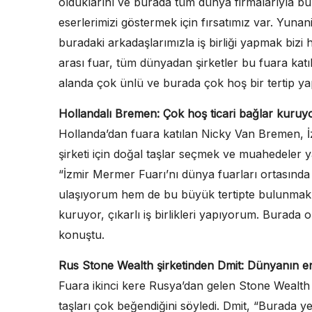
olduklarını ve burada tüm dünya firmalarıyla bu
eserlerimizi göstermek için fırsatımız var. Yunani
buradaki arkadaşlarımızla iş birliği yapmak biz
arası fuar, tüm dünyadan şirketler bu fuara katıl
alanda çok ünlü ve burada çok hoş bir tertip ya
Hollandalı Bremen: Çok hoş ticari bağlar kuru
Hollanda’dan fuara katılan Nicky Van Bremen, İz
şirketi için doğal taşlar seçmek ve muahedeler y
“İzmir Mermer Fuarı’nı dünya fuarları ortasında
ulaşıyorum hem de bu büyük tertipte bulunmak 
kuruyor, çıkarlı iş birlikleri yapıyorum. Burada
konuştu.
Rus Stone Wealth şirketinden Dmit: Dünyanın en
Fuara ikinci kere Rusya’dan gelen Stone Wealth
taşları çok beğendiğini söyledi. Dmit, “Burada y