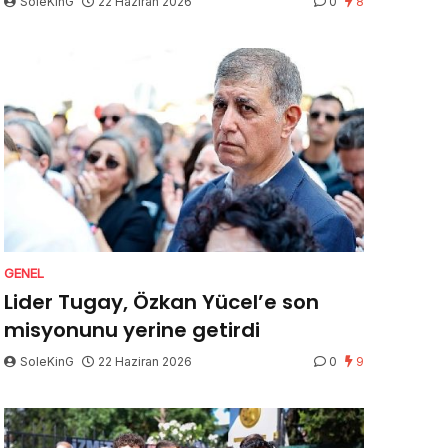
SoleKinG
22 Haziran 2026
0
8
GENEL
Lider Tugay, Özkan Yücel’e son
misyonunu yerine getirdi
SoleKinG
22 Haziran 2026
0
9