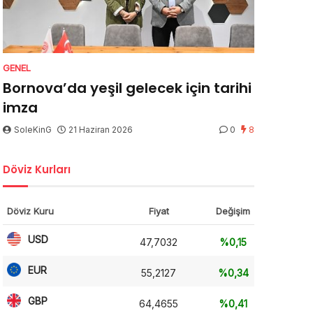
GENEL
Bornova’da yeşil gelecek için tarihi
imza
SoleKinG
21 Haziran 2026
0
8
Döviz Kurları
Döviz Kuru
Fiyat
Değişim
USD
47,7032
%0,15
EUR
55,2127
%0,34
GBP
64,4655
%0,41