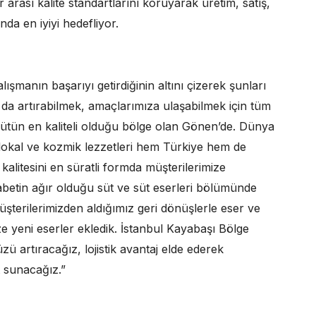
 arası kalite standartlarını koruyarak üretim, satış,
da en iyiyi hedefliyor.
alışmanın başarıyı getirdiğinin altını çizerek şunları
a da artırabilmek, amaçlarımıza ulaşabilmek için tüm
 sütün en kaliteli olduğu bölge olan Gönen’de. Dünya
k lokal ve kozmik lezzetleri hem Türkiye hem de
alitesini en süratli formda müşterilerimize
ekabetin ağır olduğu süt ve süt eserleri bölümünde
üşterilerimizden aldığımız geri dönüşlerle eser ve
e yeni eserler ekledik. İstanbul Kayabaşı Bölge
artıracağız, lojistik avantaj elde ederek
et sunacağız.”