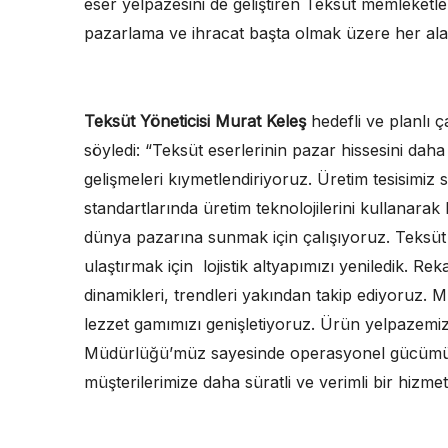
eser yelpazesini de geliştiren Teksüt memleketler
pazarlama ve ihracat başta olmak üzere her alan
Teksüt Yöneticisi Murat Keleş
hedefli ve planlı ç
söyledi: “Teksüt eserlerinin pazar hissesini dah
gelişmeleri kıymetlendiriyoruz. Üretim tesisimiz
standartlarında üretim teknolojilerini kullanara
dünya pazarına sunmak için çalışıyoruz. Teksüt k
ulaştırmak için lojistik altyapımızı yeniledik. R
dinamikleri, trendleri yakından takip ediyoruz. M
lezzet gamımızı genişletiyoruz. Ürün yelpazemiz
Müdürlüğü’müz sayesinde operasyonel gücümüzü 
müşterilerimize daha süratli ve verimli bir hizm