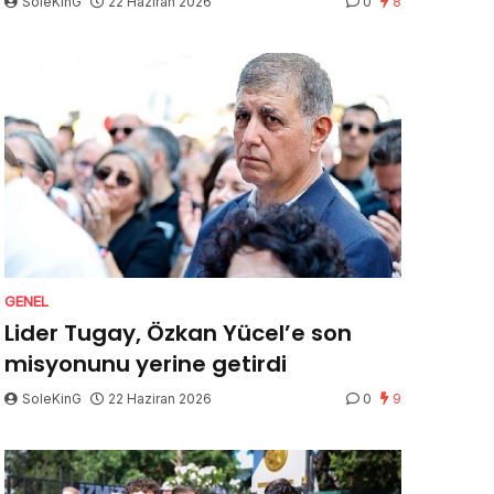
SoleKinG
22 Haziran 2026
0
8
GENEL
Lider Tugay, Özkan Yücel’e son
misyonunu yerine getirdi
SoleKinG
22 Haziran 2026
0
9