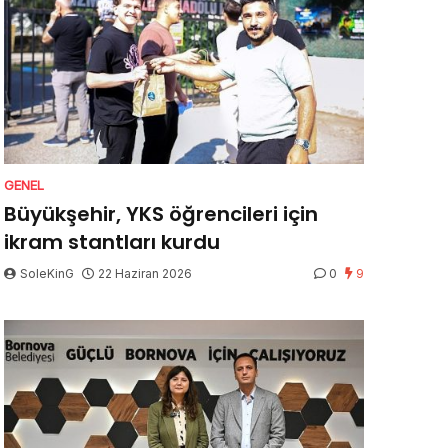
GENEL
Büyükşehir, YKS öğrencileri için
ikram stantları kurdu
SoleKinG
22 Haziran 2026
0
9