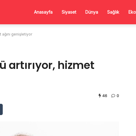
Anasayfa
Siyaset
Dünya
Sağlık
Eko
t ağını genişletiyor
ü artırıyor, hizmet
46
0