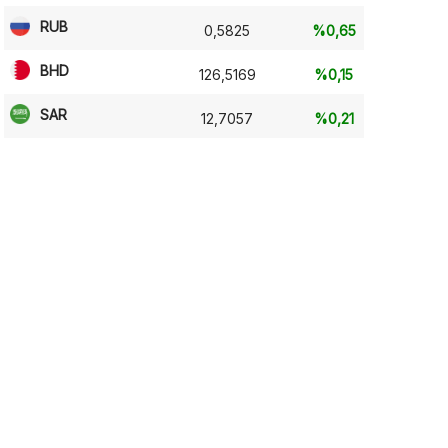
RUB
0,5825
%0,65
BHD
126,5169
%0,15
SAR
12,7057
%0,21