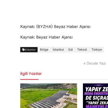
Kaynak: (BYZHA) Beyaz Haber Ajansı
Kaynak: Beyaz Haber Ajansı
Bölge
İstanbul
Süt
Teksüt
Türkiye
Etiketler
Yazı
« Önceki Yazı
dolaşımı
İlgili Yazılar