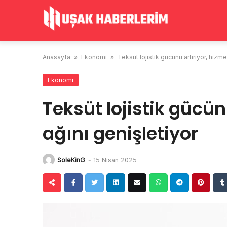
Skip
to
content
Anasayfa
»
Ekonomi
»
Teksüt lojistik gücünü artırıyor, hizme
Ekonomi
Teksüt lojistik gücün
ağını genişletiyor
SoleKinG
-
15 Nisan 2025