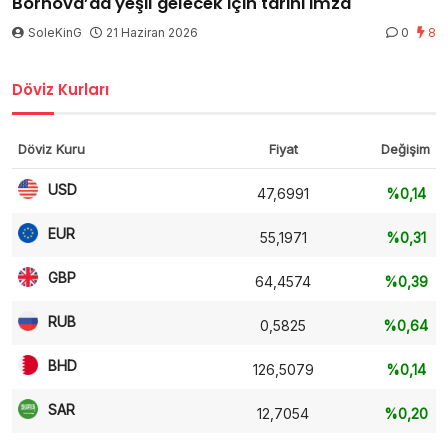
Bornova’da yeşil gelecek için tarihi imza
SoleKinG
21 Haziran 2026
0
8
Döviz Kurları
Döviz Kuru
Fiyat
Değişim
USD
47,6991
%0,14
EUR
55,1971
%0,31
GBP
64,4574
%0,39
RUB
0,5825
%0,64
BHD
126,5079
%0,14
SAR
12,7054
%0,20