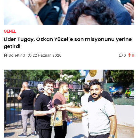
GENEL
Lider Tugay, Özkan Yücel’e son misyonunu yerine
getirdi
SoleKinG
22 Haziran 2026
0
9