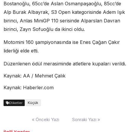
Bostanoğlu, 65cc’de Aslan Osmanpaşaoğlu, 85cc’de
Alp Burak Albayrak, S3 Open kategorisinde Adem Işık
birinci, Anlas MiniGP 110 serisinde Alparslan Davran
birinci, Zayn Sofuoğlu da ikinci oldu.
Motomini 160 şampiyonasında ise Enes Çağan Çakır
liderliği elde etti.
Düzenlenen ödül merasiminde atletlere kupaları verildi.
Kaynak: AA / Mehmet Çalık
Kaynak: Haberler.com
Küçük
Etiketler
Yazı
« Önceki Yazı
Sonraki Yazı »
dolaşımı