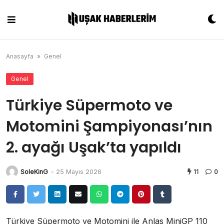
Skip
to
content
Anasayfa
»
Genel
Genel
Türkiye Süpermoto ve
Motomini Şampiyonası’nın
2. ayağı Uşak’ta yapıldı
SoleKinG
-
25 Mayıs 2026
11
0
Türkiye Süpermoto ve Motomini ile Anlas MiniGP 110