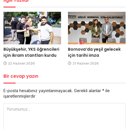
İlgili Yazılar
Büyükşehir, YKS öğrencileri
Bornova’da yeşil gelecek
için ikram stantları kurdu
için tarihi imza
22 Haziran 2026
21 Haziran 2026
Bir cevap yazın
E-posta hesabınız yayımlanmayacak.
Gerekli alanlar
*
ile
işaretlenmişlerdir