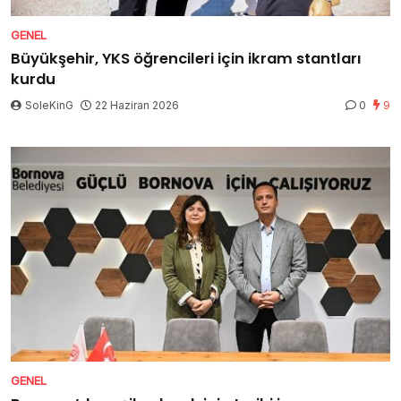
GENEL
Büyükşehir, YKS öğrencileri için ikram stantları
kurdu
SoleKinG
22 Haziran 2026
0
9
GENEL